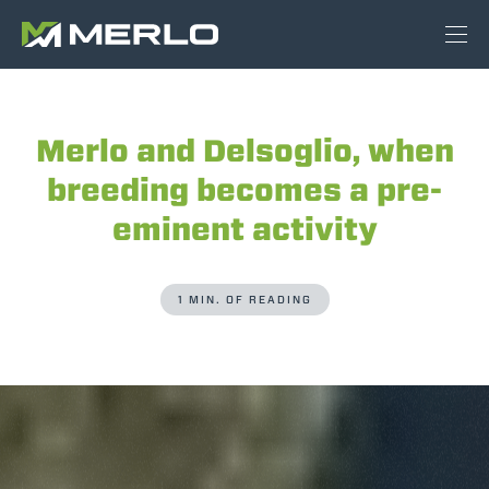
Merlo and Delsoglio, when
breeding becomes a pre-
eminent activity
1 MIN. OF READING