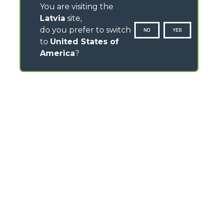
You are visiting the
Latvia
site,
do you prefer to switch
NO
YES
to
United States of
America
?
CONTACTS
Via Nazionale, 9 - 12010
S. Defendente di Cervasca (CN) - Italy
TEL
+39 0171614111
info@merlo.com