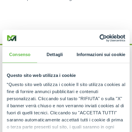
Consenso
Dettagli
Informazioni sui cookie
What happens after
Questo sito web utilizza i cookie
deletion?
“Questo sito web utilizza i cookie Il sito utilizza cookies al
fine di fornire annunci pubblicitari e contenuti
Within 6 months after the deletion of the profile
personalizzati. Cliccando sul tasto "RIFIUTA" o sulla "X"
Merlo S.p.A.
will permanently delete any data and
il banner verrà chiuso e non verranno inviati cookies al di
information recorded and stored by the user. This
fuori di quelli tecnici. Cliccando su "ACCETTA TUTTI"
period may turn out to be
longer where there are
saranno automaticamente accettati tutti i cookie di prima
contractual
(e.g. managing ongoing service
o terza parte presenti sul sito, i quali saranno in ogni
activities)
or legal
(e.g. as legal justification)