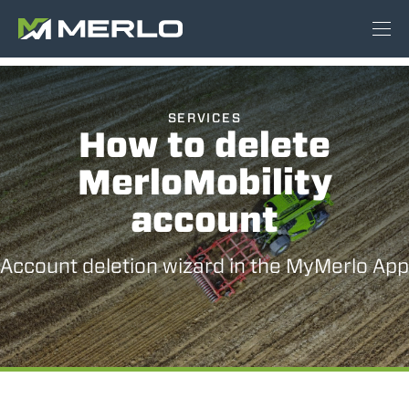
SERVICES
How to delete
MerloMobility
account
Account deletion wizard in the MyMerlo App