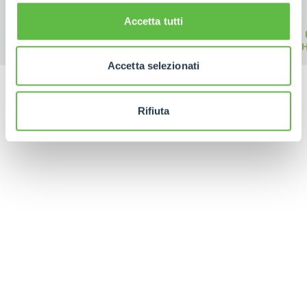
Accetta tutti
MEDIUM
ELECTRIC
HIGH
CAPACITY
TELEHANDLER
TELE
TELEHANDLERS
Accetta selezionati
Rifiuta