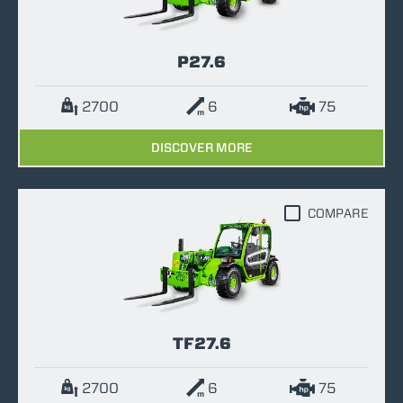
P27.6
2700
6
75
DISCOVER MORE
COMPARE
TF27.6
2700
6
75