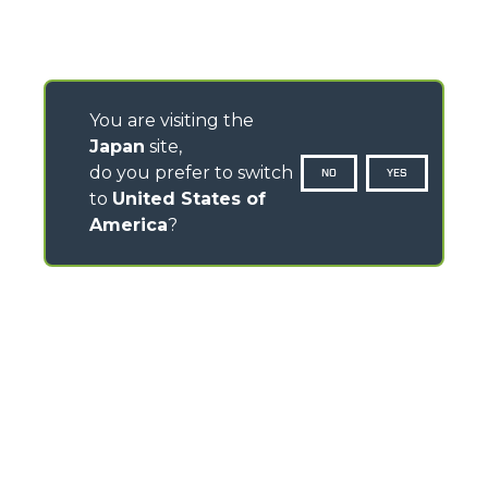
You are visiting the
Japan
site,
do you prefer to switch
NO
YES
to
United States of
America
?
CONTACTS
Via Nazionale, 9 - 12010
S. Defendente di Cervasca (CN) - Italy
TEL
+39 0171614111