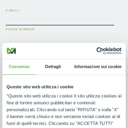
E-MAIL
*
PHONE NUMBER
NOTE
Consenso
Dettagli
Informazioni sui cookie
Questo sito web utilizza i cookie
I have read the
contact information
in accordance
with Article 13 of the EU Regulation 2016/679
“Questo sito web utilizza i cookie Il sito utilizza cookies al
GDPR.
*
fine di fornire annunci pubblicitari e contenuti
personalizzati. Cliccando sul tasto "RIFIUTA" o sulla "X"
il banner verrà chiuso e non verranno inviati cookies al di
fuori di quelli tecnici. Cliccando su "ACCETTA TUTTI"