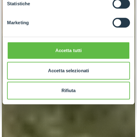
GDPR abbiamo predisposto una
apposita procedura.
Statistiche
Marketing
Accetta tutti
Accetta selezionati
Rifiuta