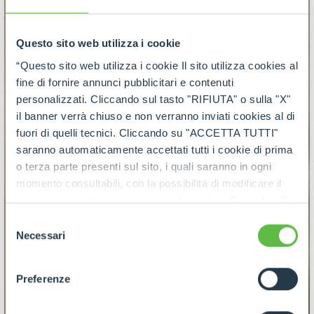
Questo sito web utilizza i cookie
“Questo sito web utilizza i cookie Il sito utilizza cookies al
fine di fornire annunci pubblicitari e contenuti
personalizzati. Cliccando sul tasto "RIFIUTA" o sulla "X"
il banner verrà chiuso e non verranno inviati cookies al di
fuori di quelli tecnici. Cliccando su "ACCETTA TUTTI"
saranno automaticamente accettati tutti i cookie di prima
o terza parte presenti sul sito, i quali saranno in ogni
momento consultabili, con la possibilità di modificare il
consenso prestato per ogni singolo cookie. Come fare?
Cliccare sulla graffetta nera presente in fondo a destra di
Selezione
ogni pagina, selezionare "Modifichi il suo consenso" e
Necessari
del
infine "Mostra dettagli". Potrai trovare il link
consenso
dell'informativa completa nel footer presente in ogni
Preferenze
pagina. Per esercitare i diritti riconosciuti all'interessato ai
sensi degli artt. 15 e ss. del Regolamento UE 2016/679