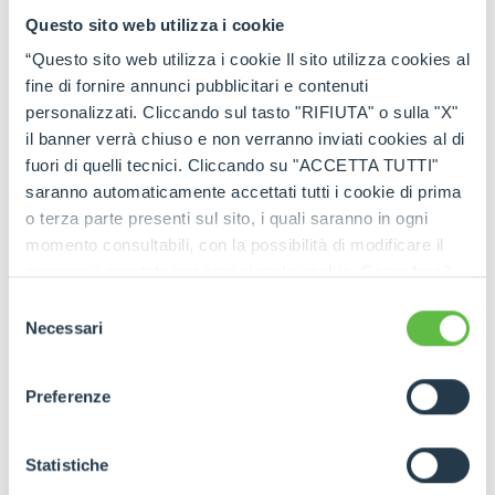
Questo sito web utilizza i cookie
“Questo sito web utilizza i cookie Il sito utilizza cookies al
fine di fornire annunci pubblicitari e contenuti
personalizzati. Cliccando sul tasto "RIFIUTA" o sulla "X"
il banner verrà chiuso e non verranno inviati cookies al di
fuori di quelli tecnici. Cliccando su "ACCETTA TUTTI"
saranno automaticamente accettati tutti i cookie di prima
o terza parte presenti sul sito, i quali saranno in ogni
momento consultabili, con la possibilità di modificare il
consenso prestato per ogni singolo cookie. Come fare?
Cliccare sulla graffetta nera presente in fondo a destra di
Selezione
ogni pagina, selezionare "Modifichi il suo consenso" e
Necessari
del
infine "Mostra dettagli". Potrai trovare il link
consenso
dell'informativa completa nel footer presente in ogni
Preferenze
pagina. Per esercitare i diritti riconosciuti all'interessato ai
sensi degli artt. 15 e ss. del Regolamento UE 2016/679
GDPR abbiamo predisposto una
apposita procedura.
Statistiche