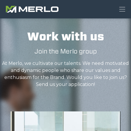
Work with us
Join the Merlo group
At Merlo, we cultivate our talents. We need motivated
and dynamic people who share our values and
enthusiasm for the Brand. Would you like to join us?
Send us your application!