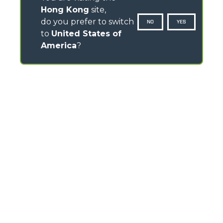
Hong Kong
site,
do you prefer to switch
NO
YES
to
United States of
America
?
CONTACTS
Via Nazionale, 9 - 12010
S. Defendente di Cervasca (CN) - Italy
TEL
+39 0171614111
info@merlo.com