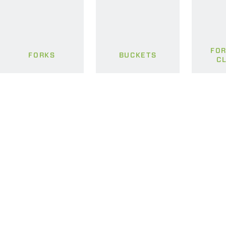
FOR
FORKS
BUCKETS
C