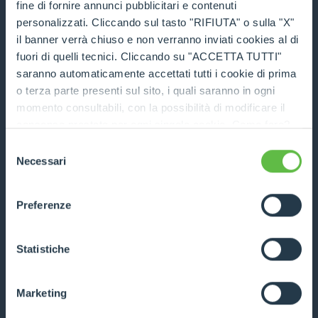
fine di fornire annunci pubblicitari e contenuti
COMPARE
personalizzati. Cliccando sul tasto "RIFIUTA" o sulla "X"
il banner verrà chiuso e non verranno inviati cookies al di
fuori di quelli tecnici. Cliccando su "ACCETTA TUTTI"
saranno automaticamente accettati tutti i cookie di prima
o terza parte presenti sul sito, i quali saranno in ogni
momento consultabili, con la possibilità di modificare il
Tyre handler
consenso prestato per ogni singolo cookie. Come fare?
Cliccare sulla graffetta nera presente in fondo a destra di
Selezione
DISCOVER MORE
ogni pagina, selezionare "Modifichi il suo consenso" e
Necessari
del
infine "Mostra dettagli". Potrai trovare il link
consenso
dell'informativa completa nel footer presente in ogni
COMPARE
Preferenze
pagina. Per esercitare i diritti riconosciuti all'interessato ai
sensi degli artt. 15 e ss. del Regolamento UE 2016/679
GDPR abbiamo predisposto una
apposita procedura.
Statistiche
Marketing
Cylinder handler