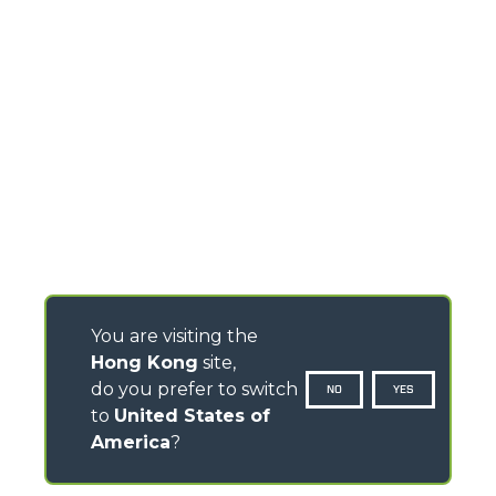
You are visiting the
Hong Kong
site,
do you prefer to switch
NO
YES
to
United States of
America
?