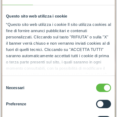
Questo sito web utilizza i cookie
“Questo sito web utilizza i cookie Il sito utilizza cookies al
fine di fornire annunci pubblicitari e contenuti
personalizzati. Cliccando sul tasto "RIFIUTA" o sulla "X"
il banner verrà chiuso e non verranno inviati cookies al di
fuori di quelli tecnici. Cliccando su "ACCETTA TUTTI"
saranno automaticamente accettati tutti i cookie di prima
o terza parte presenti sul sito, i quali saranno in ogni
momento consultabili, con la possibilità di modificare il
consenso prestato per ogni singolo cookie. Come fare?
Cliccare sulla graffetta nera presente in fondo a destra di
Selezione
ogni pagina, selezionare "Modifichi il suo consenso" e
Necessari
del
infine "Mostra dettagli". Potrai trovare il link
consenso
dell'informativa completa nel footer presente in ogni
Preferenze
pagina. Per esercitare i diritti riconosciuti all'interessato ai
sensi degli artt. 15 e ss. del Regolamento UE 2016/679