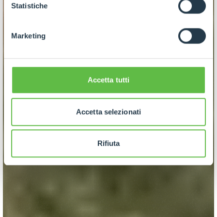
GDPR abbiamo predisposto una
apposita procedura.
Statistiche
Marketing
Accetta tutti
Accetta selezionati
Rifiuta