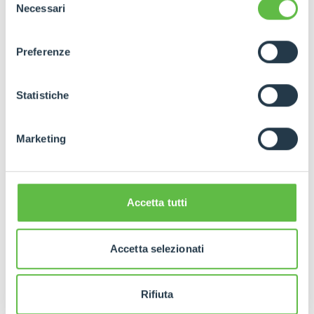
ogni pagina, selezionare "Modifichi il suo consenso" e
Necessari
del
infine "Mostra dettagli". Potrai trovare il link
consenso
dell'informativa completa nel footer presente in ogni
Preferenze
pagina. Per esercitare i diritti riconosciuti all'interessato ai
sensi degli artt. 15 e ss. del Regolamento UE 2016/679
GDPR abbiamo predisposto una
apposita procedura.
Statistiche
Marketing
Accetta tutti
Accetta selezionati
Rifiuta