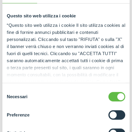
tutti gli aggiornamenti in tempo reale!
Questo sito web utilizza i cookie
“Questo sito web utilizza i cookie Il sito utilizza cookies al
fine di fornire annunci pubblicitari e contenuti
personalizzati. Cliccando sul tasto "RIFIUTA" o sulla "X"
il banner verrà chiuso e non verranno inviati cookies al di
fuori di quelli tecnici. Cliccando su "ACCETTA TUTTI"
saranno automaticamente accettati tutti i cookie di prima
o terza parte presenti sul sito, i quali saranno in ogni
momento consultabili, con la possibilità di modificare il
consenso prestato per ogni singolo cookie. Come fare?
Cliccare sulla graffetta nera presente in fondo a destra di
Selezione
ogni pagina, selezionare "Modifichi il suo consenso" e
Necessari
del
infine "Mostra dettagli". Potrai trovare il link
consenso
dell'informativa completa nel footer presente in ogni
Preferenze
pagina. Per esercitare i diritti riconosciuti all'interessato ai
sensi degli artt. 15 e ss. del Regolamento UE 2016/679
GDPR abbiamo predisposto una
apposita procedura.