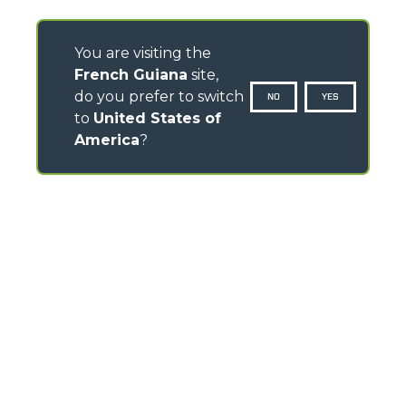
You are visiting the
French Guiana
site,
do you prefer to switch
NO
YES
to
United States of
America
?
CONTACTS
Via Nazionale, 9 - 12010
S. Defendente di Cervasca (CN) - Italy
TEL
+39 0171614111
info@merlo.com