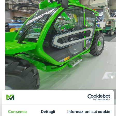
Seguici su
Facebook
e
Instagram
per
Consenso
Dettagli
Informazioni sui cookie