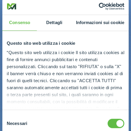
Consenso
Dettagli
Informazioni sui cookie
Questo sito web utilizza i cookie
“Questo sito web utilizza i cookie Il sito utilizza cookies al
fine di fornire annunci pubblicitari e contenuti
personalizzati. Cliccando sul tasto "RIFIUTA" o sulla "X"
il banner verrà chiuso e non verranno inviati cookies al di
fuori di quelli tecnici. Cliccando su "ACCETTA TUTTI"
saranno automaticamente accettati tutti i cookie di prima
o terza parte presenti sul sito, i quali saranno in ogni
momento consultabili, con la possibilità di modificare il
consenso prestato per ogni singolo cookie. Come fare?
Cliccare sulla graffetta nera presente in fondo a destra di
Selezione
ogni pagina, selezionare "Modifichi il suo consenso" e
Necessari
del
infine "Mostra dettagli". Potrai trovare il link