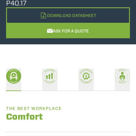
P40.17
DOWNLOAD DATASHEET
ASK FOR A QUOTE
THE BEST WORKPLACE
Comfort