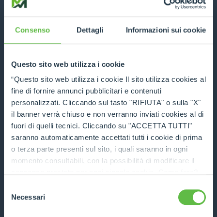
Consenso
Dettagli
Informazioni sui cookie
Fork carriage - FEM
DISCOVER MORE
Questo sito web utilizza i cookie
“Questo sito web utilizza i cookie Il sito utilizza cookies al
fine di fornire annunci pubblicitari e contenuti
COMPARE
personalizzati. Cliccando sul tasto "RIFIUTA" o sulla "X"
il banner verrà chiuso e non verranno inviati cookies al di
fuori di quelli tecnici. Cliccando su "ACCETTA TUTTI"
saranno automaticamente accettati tutti i cookie di prima
o terza parte presenti sul sito, i quali saranno in ogni
momento consultabili, con la possibilità di modificare il
Fork side-shift on standard carriage
consenso prestato per ogni singolo cookie. Come fare?
Cliccare sulla graffetta nera presente in fondo a destra di
Selezione
DISCOVER MORE
ogni pagina, selezionare "Modifichi il suo consenso" e
Necessari
del
infine "Mostra dettagli". Potrai trovare il link
consenso