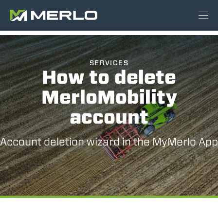
SERVICES
How to delete
MerloMobility
account
Account deletion wizard in the MyMerlo App