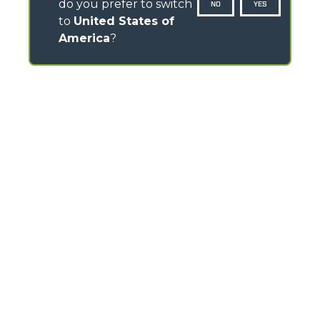
do you prefer to switch
NO
YES
to
United States of
America
?
CONTACTS
Via Nazionale, 9 - 12010
S. Defendente di Cervasca (CN) - Italy
TEL
+39 0171614111
info@merlo.com