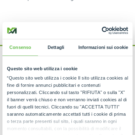
Consenso
Dettagli
Informazioni sui cookie
What happens after
Questo sito web utilizza i cookie
“Questo sito web utilizza i cookie Il sito utilizza cookies al
deletion?
fine di fornire annunci pubblicitari e contenuti
personalizzati. Cliccando sul tasto "RIFIUTA" o sulla "X"
Within 6 months after the deletion of the profile
il banner verrà chiuso e non verranno inviati cookies al di
Merlo S.p.A.
will permanently delete any data and
fuori di quelli tecnici. Cliccando su "ACCETTA TUTTI"
information recorded and stored by the user. This
saranno automaticamente accettati tutti i cookie di prima
period may turn out to be
longer where there are
o terza parte presenti sul sito, i quali saranno in ogni
contractual
(e.g. managing ongoing service
momento consultabili, con la possibilità di modificare il
activities)
or legal
(e.g. as legal justification)