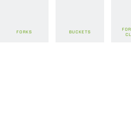
FOR
FORKS
BUCKETS
C