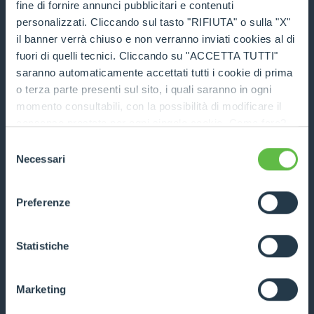
fine di fornire annunci pubblicitari e contenuti
COMPARE
personalizzati. Cliccando sul tasto "RIFIUTA" o sulla "X"
il banner verrà chiuso e non verranno inviati cookies al di
fuori di quelli tecnici. Cliccando su "ACCETTA TUTTI"
saranno automaticamente accettati tutti i cookie di prima
o terza parte presenti sul sito, i quali saranno in ogni
momento consultabili, con la possibilità di modificare il
Tyre handler
consenso prestato per ogni singolo cookie. Come fare?
Cliccare sulla graffetta nera presente in fondo a destra di
Selezione
DISCOVER MORE
ogni pagina, selezionare "Modifichi il suo consenso" e
Necessari
del
infine "Mostra dettagli". Potrai trovare il link
consenso
dell'informativa completa nel footer presente in ogni
COMPARE
Preferenze
pagina. Per esercitare i diritti riconosciuti all'interessato ai
sensi degli artt. 15 e ss. del Regolamento UE 2016/679
GDPR abbiamo predisposto una
apposita procedura.
Statistiche
Marketing
Cylinder handler