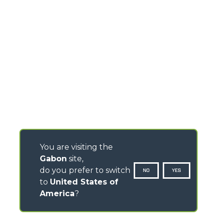
You are visiting the
Gabon
site,
do you prefer to switch
NO
YES
to
United States of
America
?