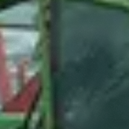
Consenso
Dettagli
Informazioni sui cookie
Questo sito web utilizza i cookie
“Questo sito web utilizza i cookie Il sito utilizza cookies al
fine di fornire annunci pubblicitari e contenuti
personalizzati. Cliccando sul tasto "RIFIUTA" o sulla "X"
il banner verrà chiuso e non verranno inviati cookies al di
fuori di quelli tecnici. Cliccando su "ACCETTA TUTTI"
saranno automaticamente accettati tutti i cookie di prima
o terza parte presenti sul sito, i quali saranno in ogni
momento consultabili, con la possibilità di modificare il
consenso prestato per ogni singolo cookie. Come fare?