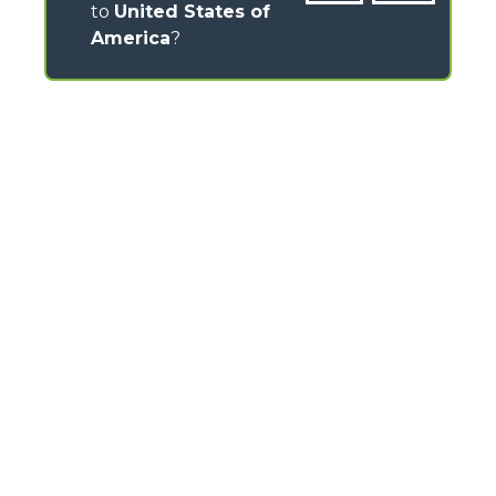
to
United States of
America
?
CONTACTS
Via Nazionale, 9 - 12010
S. Defendente di Cervasca (CN) - Italy
TEL
+39 0171614111
info@merlo.com
MERLO GROUP