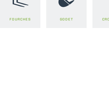
FOURCHES
GODET
CR