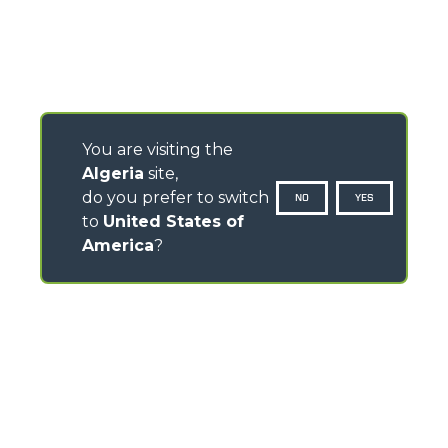
You are visiting the
Algeria
site,
do you prefer to switch
NO
YES
to
United States of
America
?
CONTACTS
Via Nazionale, 9 - 12010
S. Defendente di Cervasca (CN) - Italy