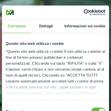
Consenso
Dettagli
Informazioni sui cookie
Questo sito web utilizza i cookie
“Questo sito web utilizza i cookie Il sito utilizza cookies al
fine di fornire annunci pubblicitari e contenuti
personalizzati. Cliccando sul tasto "RIFIUTA" o sulla "X"
il banner verrà chiuso e non verranno inviati cookies al di
fuori di quelli tecnici. Cliccando su "ACCETTA TUTTI"
saranno automaticamente accettati tutti i cookie di prima
o terza parte presenti sul sito, i quali saranno in ogni
momento consultabili, con la possibilità di modificare il
consenso prestato per ogni singolo cookie. Come fare?
Cliccare sulla graffetta nera presente in fondo a destra di
Selezione
ogni pagina, selezionare "Modifichi il suo consenso" e