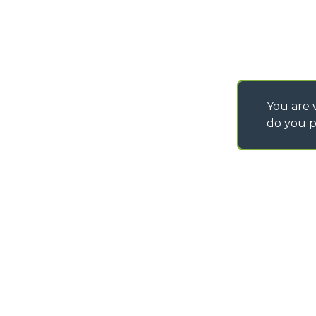
You are v
do you p
©
2026
MERLO S.p.A. Industria Metalmeccanica
P. IVA/Codice Fiscale 03078670043 - Iscrizione CCIAA di Cuneo n. REA C
Capitale Sociale 15.000.005,00 € int. vers