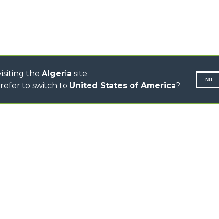
CINGO MULTIFONCTION
CINGO ÉLECTRIQUE
BÉTONNIÈRE
TRACTEUR PORTE-OUTILS
isiting the
Algeria
site,
NO
refer to switch to
United States of America
?
Politique 
N-260677,