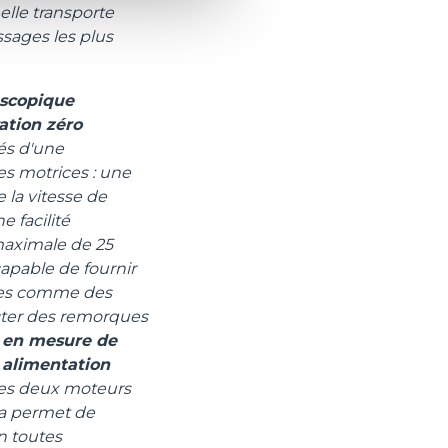
elle transporte
ssages les plus
escopique
ation zéro
és d'une
es motrices : une
 la vitesse de
e facilité
aximale de 25
apable de fournir
ées comme des
racter des remorques
 en mesure de
 alimentation
 des deux moteurs
la permet de
en toutes