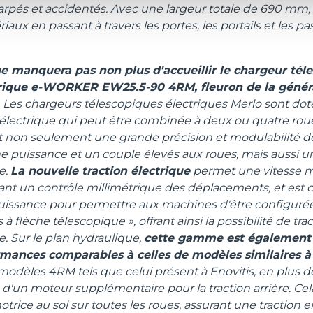
carpés et accidentés. Avec une largeur totale de 690 mm, 
iaux en passant à travers les portes, les portails et les pa
ne manquera pas non plus d'accueillir le chargeur tél
rique e-WORKER EW25.5-90 4RM, fleuron de la génér
Les chargeurs télescopiques électriques Merlo sont dot
électrique qui peut être combinée à deux ou quatre rou
it non seulement une grande précision et modulabilité de
ne puissance et un couple élevés aux roues, mais aussi un
ée.
La nouvelle traction électrique
permet une vitesse m
ant un contrôle millimétrique des déplacements, et est c
uissance pour permettre aux machines d'être configur
s à flèche télescopique », offrant ainsi la possibilité de t
te.
Sur le plan hydraulique,
cette gamme est également
rmances comparables à celles de modèles similaires à
 modèles 4RM tels que celui présent à Enovitis, en plus
 d'un moteur supplémentaire pour la traction arrière. Ce
motrice au sol sur toutes les roues, assurant une traction 