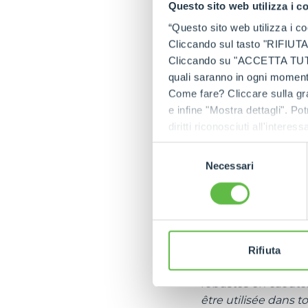
Questo sito web utilizza i c
L'événement est au
“Questo sito web utilizza i coo
multifonction Cin
Cliccando sul tasto "RIFIUTA" 
multifonctions Cing
Cliccando su "ACCETTA TUTTI" 
Merlo, conçus pour 
quali saranno in ogni momento
polyvalence et mani
Come fare? Cliccare sulla gra
résidus d'élagage, l
e infine "Mostra dettagli". Pot
avec la tarière, idé
diritti riconosciuti all'inte
poteaux et des supp
apposita procedura.
Selezione
compatibles avec le
Necessari
del
servocommandes hyd
consenso
machine de franchir 
de stationnement in
maximale s'élève à 
À leurs côtés fig
Rifiuta
particulièrement 
robustes en caoutch
être utilisée dans 