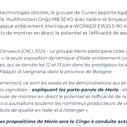
ÉQUIPEMENTS
TOUT AFFICHER
 technologies viticoles, le groupe de Cuneo apporte éga
llé multifonction Cingo M8.3EVO avec tarière et broyeur
copique entièrement électrique e-WORKER EW25.5-90 4
FOURCHES
o de montrer en direct le potentiel et l'efficacité de s
GODET
ervasca (CN) | 2024 - Le groupe Merlo participera cette
 », la seule exposition dynamique d'Italie entièrement c
s, qui se tiendra les 12 et 13 juin dans les prestigieux loc
 Palazzo di Varignana, dans la province de Bologne.
FOURCHES ET PINCES
énement, ce sont les essais et les démonstrations qui se
es vignobles –
expliquent les porte-parole de Merlo
- et
CROCHETS
use de montrer en direct le potentiel et l'efficacité de 
 Nous souhaitons soutenir les nombreux producteurs de vi
its de qualité en Italie et à l'étranger ».
PLATE-FORMES
es propositions de Merlo sera le Cingo à conduite a