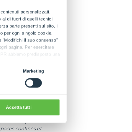
r chenillé
e contenuti personalizzati.
henillés
 di fuori di quelli tecnici.
s d'expérience de
a parte presenti sul sito, i
 sécurité,
to per ogni singolo cookie.
ur broyer les
e "Modifichi il suo consenso"
t les chemins – et
 ogni pagina. Per esercitare i
y placer des
9 GDPR abbiamo predisposto una
oires sont
17 chevaux, les
Marketing
ettent à la
par heure. Le frein
pacité de charge
able et
Accetta tutti
es chenilles
 La machine peut
spaces confinés et