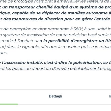
rme de prototype mais prêt à émerveiller les visiteurs de 
SPECIAL
 un transporteur chenillé équipé d'un système de pr
ique, capable de se déplacer de manière autonome à 
er des manœuvres de direction pour en gérer l'entrée e
s de perception environnementale à 360°, à une unité in
 système de localisation de haute précision basé sur la
matics), l'opérateur
a la possibilité d'enregistrer un iti
ur) dans le vignoble, afin que la machine puisse le retrac
ues.
'accessoire installé, c'est-à-dire le pulvérisateur, se 
nt les points de départ ou d'arrivée préalablement enreg
ssure une précision maximale, réduisant ainsi les déchets.
'inclure dans le parcours l'approche d'une colonne, de
echarge de la batterie. Le logiciel développé gère diffé
 travail à l'extérieur et à l'intérieur du vignoble : il main
Dettagli
 aux rangs, s'arrête s'il croise un obstacle (une personne,
rs la priorité de Merlo) et cherche de nouveaux tracés qu
rédéfinie.