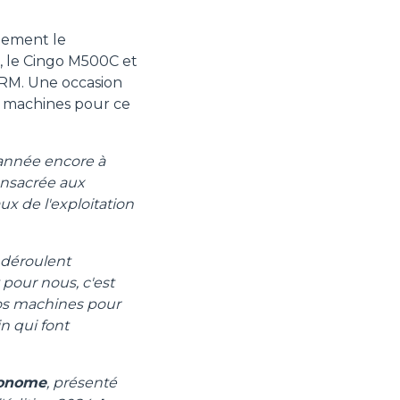
lement le
, le Cingo M500C et
RM. Une occasion
es machines pour ce
 année encore à
onsacrée aux
aux de l'exploitation
 déroulent
 pour nous, c'est
nos machines pour
n qui font
utonome
, présenté