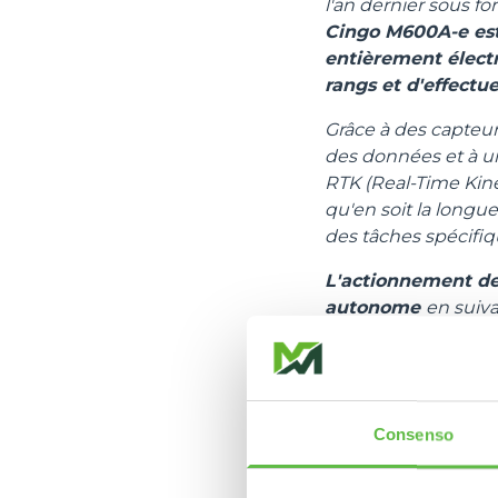
l'an dernier sous fo
Cingo M600A-e est
entièrement électr
rangs et d'effectu
Grâce à des capteur
des données et à un
RTK (Real-Time Kine
qu'en soit la longue
des tâches spécifiq
L'actionnement de l
autonome
en suiva
l'itinéraire. Cela a
permet également d
plus immédiate la r
différentes phases de
Consenso
distance par rapport
sécurité est toujou
vers la trajectoire p