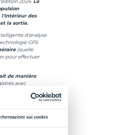
l'édition 2024.
Le
opulsion
l'intérieur des
t la sortie.
telligente d'analyse
 technologie GPS
néraire
(quelle
er pour effectuer
fait de manière
istrés avec
 Cette technologie
 manière à rendre
remment les
tient la bonne
Informazioni sui cookie
 par exemple, car la
i convergent ensuite