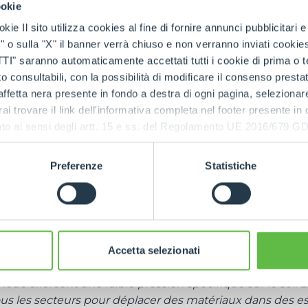
ookie
ssi l'occasion pour Merlo de présenter le transporteu
kie Il sito utilizza cookies al fine di fornire annunci pubblicitari 
go M8.3EVO avec tarière et broyeur.
Les transporteurs c
o sulla "X" il banner verrà chiuso e non verranno inviati cookies al
o sont un concentré de technologie, fruit des décennie
saranno automaticamente accettati tutti i cookie di prima o terz
opérer dans des espaces restreints et garantir compacité,
 consultabili, con la possibilità di modificare il consenso presta
abilité. Le modèle est proposé avec le broyeur – idéal po
ffetta nera presente in fondo a destra di ogni pagina, selezionar
es tiges, les petits arbustes ou pour nettoyer les pentes e
rai trovare il link dell'informativa completa nel footer presente in
ale pour percer avec précision des trous dans le sol afin d'
ressato ai sensi degli artt. 15 e ss. del Regolamento UE 2016/67
orts ou de planter de jeunes végétaux. Les deux access
 système de fixation rapide. Le moteur diesel Kubota de 
Preferenze
Statistiche
rauliques et les chenilles à grand angle d'attaque perm
les obstacles et d'atteindre une vitesse de 4 kilomètres 
tégré garantit un arrêt sûr dans un espace réduit. La ca
800 kilos.
urera également le Cingo M500C, un transporteur mani
Accetta selezionati
compact, aux commandes simples et intuitives
, dont l
ouc exercent une faible pression spécifique sur le sol.
tous les secteurs pour déplacer des matériaux dans des e