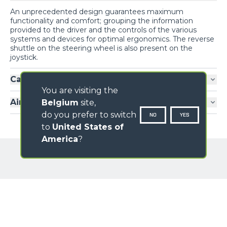
An unprecedented design guarantees maximum
functionality and comfort; grouping the information
provided to the driver and the controls of the various
systems and devices for optimal ergonomics. The reverse
shuttle on the steering wheel is also present on the
joystick.
Cab entry
You are visiting the
Air-conditioning
Belgium
site,
do you prefer to switch
NO
YES
to
United States of
America
?
GALLERY