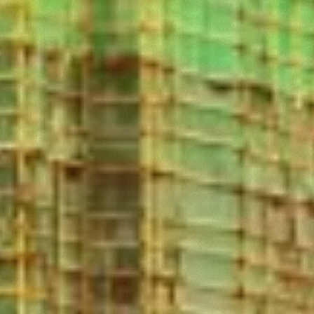
Consenso
Dettagli
Informazioni sui cookie
Questo sito web utilizza i cookie
“Questo sito web utilizza i cookie Il sito utilizza cookies al
fine di fornire annunci pubblicitari e contenuti
personalizzati. Cliccando sul tasto "RIFIUTA" o sulla "X"
il banner verrà chiuso e non verranno inviati cookies al di