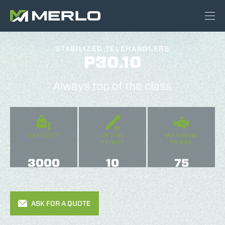
STABILIZED TELEHANDLERS
P30.10
Always top of the class
CAPACITY
LIFTING
MAXIMUM
HEIGHT
POWER
3000
10
75
ASK FOR A QUOTE