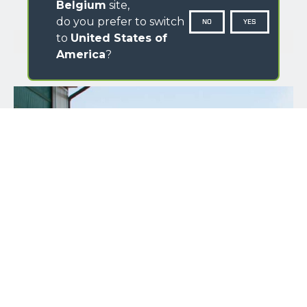
Belgium
site,
do you prefer to switch
NO
YES
GALLERY
to
United States of
America
?
NAME
SURNAME
COUNTRY
PROVINCIA