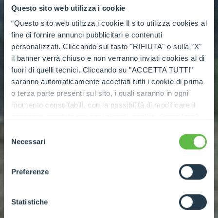
Questo sito web utilizza i cookie
“Questo sito web utilizza i cookie Il sito utilizza cookies al
fine di fornire annunci pubblicitari e contenuti
personalizzati. Cliccando sul tasto "RIFIUTA" o sulla "X"
il banner verrà chiuso e non verranno inviati cookies al di
fuori di quelli tecnici. Cliccando su "ACCETTA TUTTI"
saranno automaticamente accettati tutti i cookie di prima
o terza parte presenti sul sito, i quali saranno in ogni
momento consultabili, con la possibilità di modificare il
consenso prestato per ogni singolo cookie. Come fare?
Cliccare sulla graffetta nera presente in fondo a destra di
Selezione
ogni pagina, selezionare "Modifichi il suo consenso" e
Necessari
del
infine "Mostra dettagli". Potrai trovare il link
consenso
dell'informativa completa nel footer presente in ogni
Preferenze
pagina. Per esercitare i diritti riconosciuti all'interessato ai
sensi degli artt. 15 e ss. del Regolamento UE 2016/679
GDPR abbiamo predisposto una
apposita procedura.
Statistiche