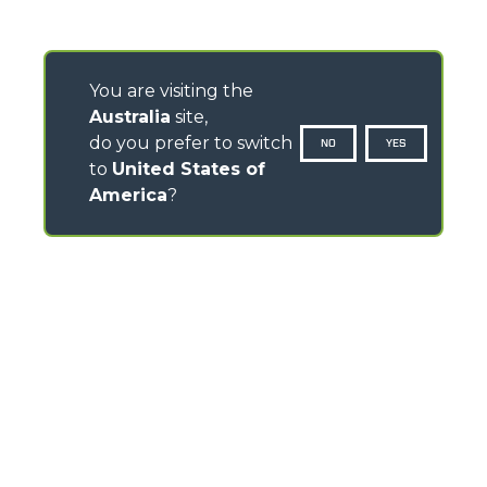
You are visiting the
Australia
site,
do you prefer to switch
NO
YES
to
United States of
America
?
CONTACTS
120- 124 Toongabbie Road - 2145 Girraween - Australia
TEL
+61 2 9688 0600
info.mga@merloanz.com