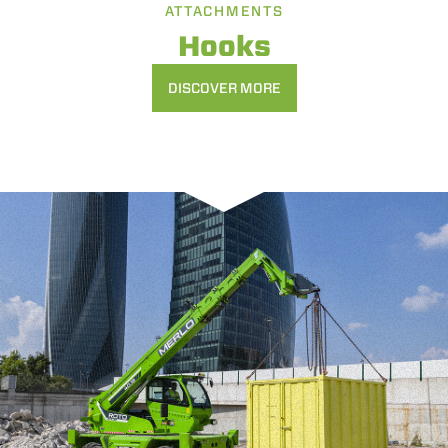
ATTACHMENTS
Hooks
DISCOVER MORE
Consenso
Dettagli
Informazioni sui cookie
Questo sito web utilizza i cookie
“Questo sito web utilizza i cookie Il sito utilizza cookies al
fine di fornire annunci pubblicitari e contenuti
personalizzati. Cliccando sul tasto "RIFIUTA" o sulla "X"
il banner verrà chiuso e non verranno inviati cookies al di
fuori di quelli tecnici. Cliccando su "ACCETTA TUTTI"
saranno automaticamente accettati tutti i cookie di prima
o terza parte presenti sul sito, i quali saranno in ogni