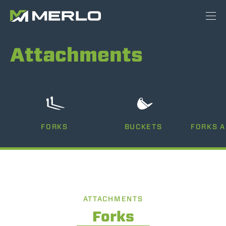
Attachments
FORKS
BUCKETS
FORKS 
ATTACHMENTS
Forks