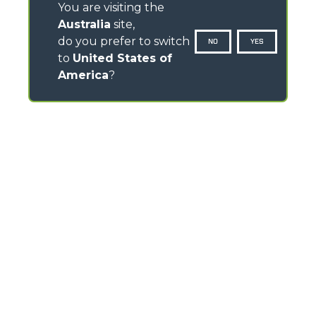
You are visiting the
Australia
site,
do you prefer to switch
NO
YES
to
United States of
America
?
CONTACTS
120- 124 Toongabbie Road - 2145 Girraween - Australia
TEL
+61 2 9688 0600
info.mga@merloanz.com