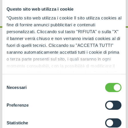
Questo sito web utilizza i cookie
“Questo sito web utilizza i cookie Il sito utilizza cookies al
fine di fornire annunci pubblicitari e contenuti
personalizzati. Cliccando sul tasto "RIFIUTA" o sulla "X"
il banner verrà chiuso e non verranno inviati cookies al di
fuori di quelli tecnici. Cliccando su "ACCETTA TUTTI"
saranno automaticamente accettati tutti i cookie di prima
SERVICES
o terza parte presenti sul sito, i quali saranno in ogni
CFRM
momento consultabili, con la possibilità di modificare il
consenso prestato per ogni singolo cookie. Come fare?
Merlo Training and Research Centre
Cliccare sulla graffetta nera presente in fondo a destra di
Selezione
ogni pagina, selezionare "Modifichi il suo consenso" e
Necessari
It is the Merlo Group’s excellence hub dedicated
del
infine "Mostra dettagli". Potrai trovare il link
to training highly qualified operators and updating
consenso
their skills.
dell'informativa completa nel footer presente in ogni
Preferenze
pagina. Per esercitare i diritti riconosciuti all'interessato ai
sensi degli artt. 15 e ss. del Regolamento UE 2016/679
GDPR abbiamo predisposto una
apposita procedura.
Statistiche
SEE MORE