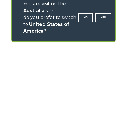
You are visiting the
Australia
site,
do you prefer to switch
NO
YES
to
United States of
America
?
CONTACTS
120- 124 Toongabbie Road - 2145 Girraween - Australia
TEL
+61 2 9688 0600
info.mga@merloanz.com