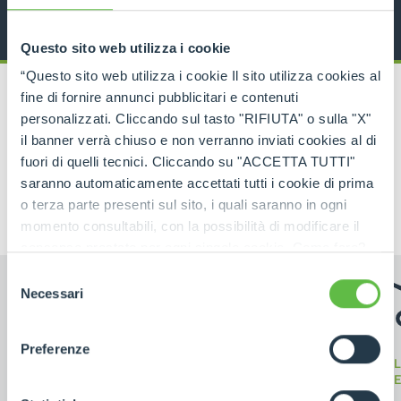
Questo sito web utilizza i cookie
“Questo sito web utilizza i cookie Il sito utilizza cookies al
fine di fornire annunci pubblicitari e contenuti
personalizzati. Cliccando sul tasto "RIFIUTA" o sulla "X"
il banner verrà chiuso e non verranno inviati cookies al di
fuori di quelli tecnici. Cliccando su "ACCETTA TUTTI"
RELATED PRODUCTS
Special machines
saranno automaticamente accettati tutti i cookie di prima
o terza parte presenti sul sito, i quali saranno in ogni
momento consultabili, con la possibilità di modificare il
consenso prestato per ogni singolo cookie. Come fare?
Cliccare sulla graffetta nera presente in fondo a destra di
Selezione
ogni pagina, selezionare "Modifichi il suo consenso" e
Necessari
del
infine "Mostra dettagli". Potrai trovare il link
consenso
dell'informativa completa nel footer presente in ogni
Preferenze
pagina. Per esercitare i diritti riconosciuti all'interessato ai
SOLL
ПОГРУЗЧИ
TELEHANDLERS
sensi degli artt. 15 e ss. del Regolamento UE 2016/679
TEL
GDPR abbiamo predisposto una
apposita procedura.