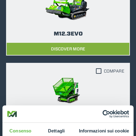
M12.3EVO
DISCOVER MORE
COMPARE
M600TD-e
DISCOVER MORE
Consenso
Dettagli
Informazioni sui cookie