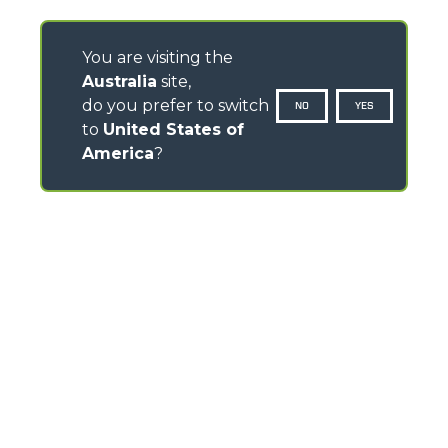
You are visiting the
Australia
site,
do you prefer to switch
NO
YES
to
United States of
America
?
CONTACTS
120- 124 Toongabbie Road - 2145 Girraween - Australia
TEL
+61 2 9688 0600
info.mga@merloanz.com