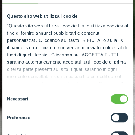
Questo sito web utilizza i cookie
“Questo sito web utilizza i cookie Il sito utilizza cookies al
fine di fornire annunci pubblicitari e contenuti
personalizzati. Cliccando sul tasto "RIFIUTA" o sulla "X"
il banner verrà chiuso e non verranno inviati cookies al di
fuori di quelli tecnici. Cliccando su "ACCETTA TUTTI"
saranno automaticamente accettati tutti i cookie di prima
o terza parte presenti sul sito, i quali saranno in ogni
momento consultabili, con la possibilità di modificare il
consenso prestato per ogni singolo cookie. Come fare?
Cliccare sulla graffetta nera presente in fondo a destra di
Selezione
ogni pagina, selezionare "Modifichi il suo consenso" e
Necessari
del
infine "Mostra dettagli". Potrai trovare il link
consenso
dell'informativa completa nel footer presente in ogni
Preferenze
pagina. Per esercitare i diritti riconosciuti all'interessato ai
sensi degli artt. 15 e ss. del Regolamento UE 2016/679
GDPR abbiamo predisposto una
apposita procedura.