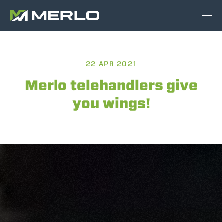
22 APR 2021
Merlo telehandlers give
you wings!