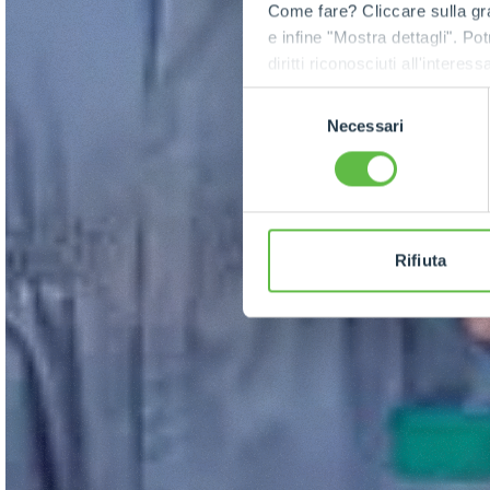
Come fare? Cliccare sulla gra
e infine "Mostra dettagli". Pot
diritti riconosciuti all'inte
apposita procedura.
Selezione
Necessari
del
consenso
Rifiuta