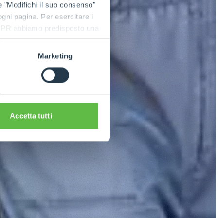
e "Modifichi il suo consenso"
 ogni pagina. Per esercitare i
9 GDPR abbiamo predisposto una
Marketing
Accetta tutti