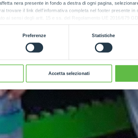
ffetta nera presente in fondo a destra di ogni pagina, selezionar
rai trovare il link dell'informativa completa nel footer presente in
ressato ai sensi degli artt. 15 e ss. del Regolamento UE 2016/67
Preferenze
Statistiche
Accetta selezionati