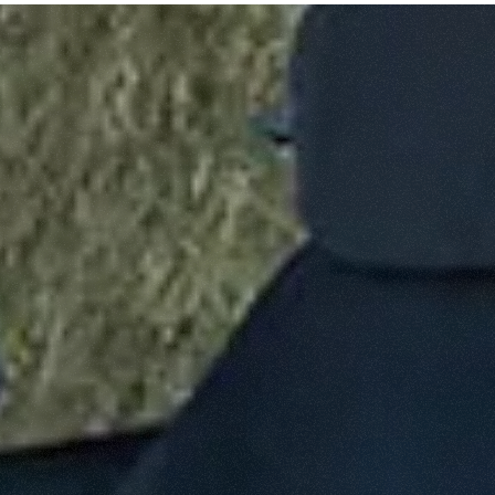
ATTACHMENTS
SHOW ALL
FORKS
BUCKETS
FORKS AND CLAMPS
HOOKS