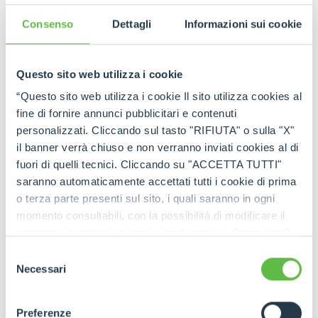
MerloMobility
Consenso
Dettagli
Informazioni sui cookie
MerloMobility Customer information
Terms of Service and Licence to Use
Questo sito web utilizza i cookie
“Questo sito web utilizza i cookie Il sito utilizza cookies al
fine di fornire annunci pubblicitari e contenuti
personalizzati. Cliccando sul tasto "RIFIUTA" o sulla "X"
il banner verrà chiuso e non verranno inviati cookies al di
fuori di quelli tecnici. Cliccando su "ACCETTA TUTTI"
saranno automaticamente accettati tutti i cookie di prima
o terza parte presenti sul sito, i quali saranno in ogni
momento consultabili, con la possibilità di modificare il
consenso prestato per ogni singolo cookie. Come fare?
Cliccare sulla graffetta nera presente in fondo a destra di
Selezione
ogni pagina, selezionare "Modifichi il suo consenso" e
Necessari
del
infine "Mostra dettagli". Potrai trovare il link
consenso
dell'informativa completa nel footer presente in ogni
Preferenze
pagina. Per esercitare i diritti riconosciuti all'interessato ai