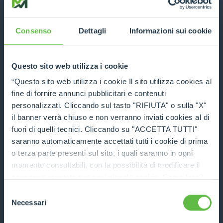
Consenso
Dettagli
Informazioni sui cookie
Fork carriage - FEM
DISCOVER MORE
Questo sito web utilizza i cookie
“Questo sito web utilizza i cookie Il sito utilizza cookies al
fine di fornire annunci pubblicitari e contenuti
COMPARE
personalizzati. Cliccando sul tasto "RIFIUTA" o sulla "X"
il banner verrà chiuso e non verranno inviati cookies al di
fuori di quelli tecnici. Cliccando su "ACCETTA TUTTI"
saranno automaticamente accettati tutti i cookie di prima
o terza parte presenti sul sito, i quali saranno in ogni
momento consultabili, con la possibilità di modificare il
Fork side-shift on standard carriage
consenso prestato per ogni singolo cookie. Come fare?
Cliccare sulla graffetta nera presente in fondo a destra di
Selezione
DISCOVER MORE
ogni pagina, selezionare "Modifichi il suo consenso" e
Necessari
del
infine "Mostra dettagli". Potrai trovare il link
consenso