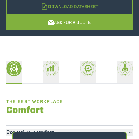
DOWNLOAD DATASHEET
ASK FOR A QUOTE
THE BEST WORKPLACE
Comfort
Exclusive comfort