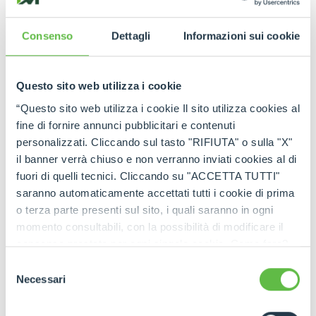
and consolidate its relationships with local
customers and partners.
Consenso
Dettagli
Informazioni sui cookie
Thanks to this new configuration, Merlo will be
able to follow the German market even more
directly and closely, guaranteeing customers
Questo sito web utilizza i cookie
increasingly personalised, timely and effective
“Questo sito web utilizza i cookie Il sito utilizza cookies al
support. This step recognises the work carried out
fine di fornire annunci pubblicitari e contenuti
so far and aims to further raise the standards of
personalizzati. Cliccando sul tasto "RIFIUTA" o sulla "X"
quality, reliability and service that have
il banner verrà chiuso e non verranno inviati cookies al di
characterised Merlo's business in Germany for over
fuori di quelli tecnici. Cliccando su "ACCETTA TUTTI"
thirty years.
saranno automaticamente accettati tutti i cookie di prima
o terza parte presenti sul sito, i quali saranno in ogni
momento consultabili, con la possibilità di modificare il
consenso prestato per ogni singolo cookie. Come fare?
Cliccare sulla graffetta nera presente in fondo a destra di
Selezione
ogni pagina, selezionare "Modifichi il suo consenso" e
Necessari
del
infine "Mostra dettagli". Potrai trovare il link
consenso
dell'informativa completa nel footer presente in ogni