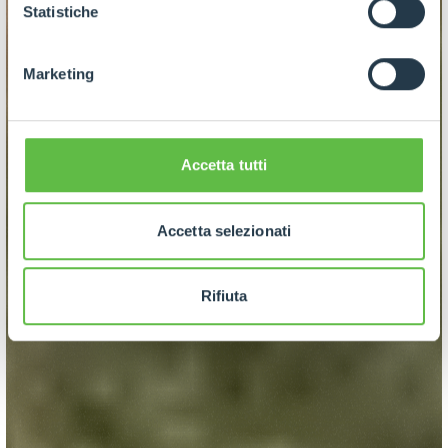
GDPR abbiamo predisposto una
apposita procedura.
Statistiche
Marketing
Accetta tutti
Accetta selezionati
Rifiuta