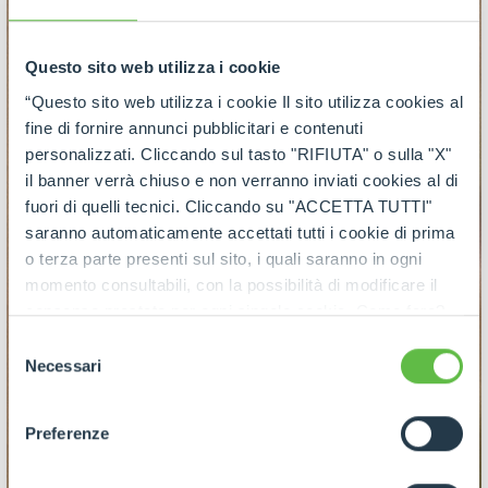
Questo sito web utilizza i cookie
“Questo sito web utilizza i cookie Il sito utilizza cookies al
fine di fornire annunci pubblicitari e contenuti
personalizzati. Cliccando sul tasto "RIFIUTA" o sulla "X"
il banner verrà chiuso e non verranno inviati cookies al di
fuori di quelli tecnici. Cliccando su "ACCETTA TUTTI"
saranno automaticamente accettati tutti i cookie di prima
o terza parte presenti sul sito, i quali saranno in ogni
momento consultabili, con la possibilità di modificare il
consenso prestato per ogni singolo cookie. Come fare?
Cliccare sulla graffetta nera presente in fondo a destra di
Selezione
ogni pagina, selezionare "Modifichi il suo consenso" e
Necessari
del
infine "Mostra dettagli". Potrai trovare il link
consenso
dell'informativa completa nel footer presente in ogni
Preferenze
pagina. Per esercitare i diritti riconosciuti all'interessato ai
sensi degli artt. 15 e ss. del Regolamento UE 2016/679