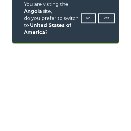
You are visiting the
Angola
site,
do you prefer to switch
NO
YES
to
United States of
America
?
CONTACTS
Via Nazionale, 9 - 12010
S. Defendente di Cervasca (CN) - Italy
TEL
+39 0171614111
info@merlo.com