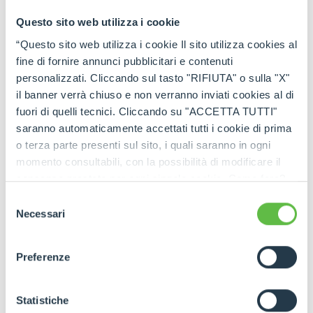
Questo sito web utilizza i cookie
“Questo sito web utilizza i cookie Il sito utilizza cookies al
fine di fornire annunci pubblicitari e contenuti
personalizzati. Cliccando sul tasto "RIFIUTA" o sulla "X"
il banner verrà chiuso e non verranno inviati cookies al di
fuori di quelli tecnici. Cliccando su "ACCETTA TUTTI"
saranno automaticamente accettati tutti i cookie di prima
o terza parte presenti sul sito, i quali saranno in ogni
momento consultabili, con la possibilità di modificare il
consenso prestato per ogni singolo cookie. Come fare?
Cliccare sulla graffetta nera presente in fondo a destra di
Selezione
ogni pagina, selezionare "Modifichi il suo consenso" e
Necessari
del
infine "Mostra dettagli". Potrai trovare il link
consenso
dell'informativa completa nel footer presente in ogni
Preferenze
pagina. Per esercitare i diritti riconosciuti all'interessato ai
sensi degli artt. 15 e ss. del Regolamento UE 2016/679
GDPR abbiamo predisposto una
apposita procedura.
Statistiche