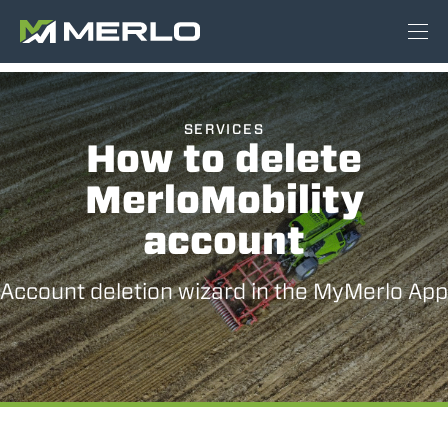
SERVICES
How to delete
MerloMobility
account
Account deletion wizard in the MyMerlo App