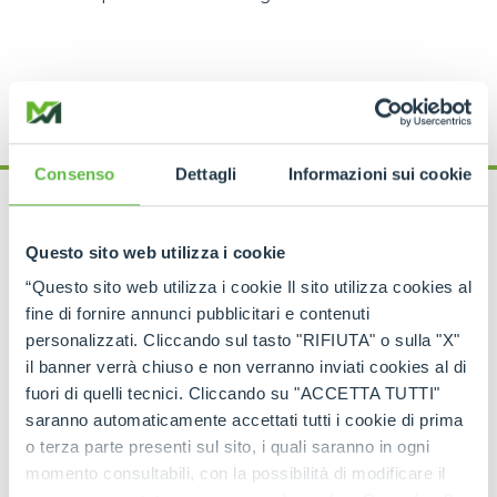
Consenso
Dettagli
Informazioni sui cookie
What happens after
Questo sito web utilizza i cookie
“Questo sito web utilizza i cookie Il sito utilizza cookies al
deletion?
fine di fornire annunci pubblicitari e contenuti
personalizzati. Cliccando sul tasto "RIFIUTA" o sulla "X"
Within 6 months after the deletion of the profile
il banner verrà chiuso e non verranno inviati cookies al di
Merlo S.p.A.
will permanently delete any data and
fuori di quelli tecnici. Cliccando su "ACCETTA TUTTI"
information recorded and stored by the user. This
saranno automaticamente accettati tutti i cookie di prima
period may turn out to be
longer where there are
o terza parte presenti sul sito, i quali saranno in ogni
contractual
(e.g. managing ongoing service
momento consultabili, con la possibilità di modificare il
activities)
or legal
(e.g. as legal justification)