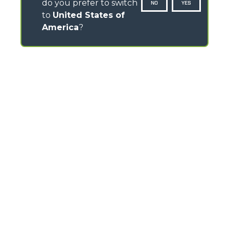
do you prefer to switch
NO
YES
to
United States of
America
?
CONTACTS
Via Nazionale, 9 - 12010
S. Defendente di Cervasca (CN) - Italy
TEL
+39 0171614111
info@merlo.com