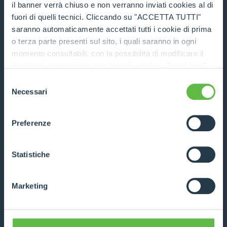
il banner verrà chiuso e non verranno inviati cookies al di
fuori di quelli tecnici. Cliccando su "ACCETTA TUTTI"
saranno automaticamente accettati tutti i cookie di prima
o terza parte presenti sul sito, i quali saranno in ogni
momento consultabili, con la possibilità di modificare il
M12.3EVO
consenso prestato per ogni singolo cookie. Come fare?
Cliccare sulla graffetta nera presente in fondo a destra di
DISCOVER MORE
Selezione
ogni pagina, selezionare "Modifichi il suo consenso" e
Necessari
del
infine "Mostra dettagli". Potrai trovare il link
consenso
dell'informativa completa nel footer presente in ogni
COMPARE
Preferenze
pagina. Per esercitare i diritti riconosciuti all'interessato ai
sensi degli artt. 15 e ss. del Regolamento UE 2016/679
GDPR abbiamo predisposto una
apposita procedura.
Statistiche
Marketing
M600TD-e
DISCOVER MORE