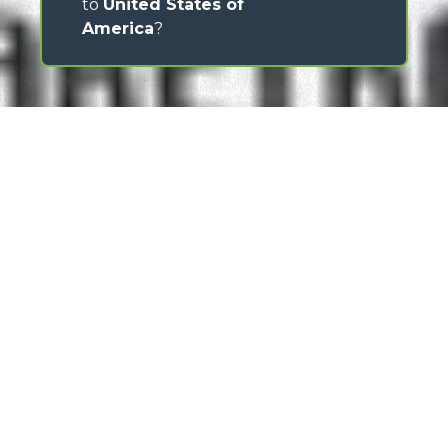
to
United States of
America
?