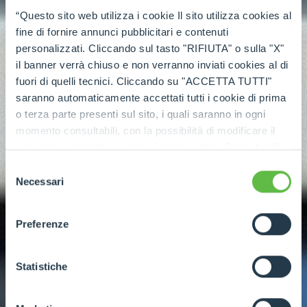
“Questo sito web utilizza i cookie Il sito utilizza cookies al
fine di fornire annunci pubblicitari e contenuti
personalizzati. Cliccando sul tasto "RIFIUTA" o sulla "X"
il banner verrà chiuso e non verranno inviati cookies al di
fuori di quelli tecnici. Cliccando su "ACCETTA TUTTI"
saranno automaticamente accettati tutti i cookie di prima
o terza parte presenti sul sito, i quali saranno in ogni
momento consultabili, con la possibilità di modificare il
consenso prestato per ogni singolo cookie. Come fare?
Cliccare sulla graffetta nera presente in fondo a destra di
Selezione
ogni pagina, selezionare "Modifichi il suo consenso" e
Necessari
del
infine "Mostra dettagli". Potrai trovare il link
consenso
dell'informativa completa nel footer presente in ogni
Preferenze
pagina. Per esercitare i diritti riconosciuti all'interessato ai
sensi degli artt. 15 e ss. del Regolamento UE 2016/679
GDPR abbiamo predisposto una
apposita procedura.
Statistiche