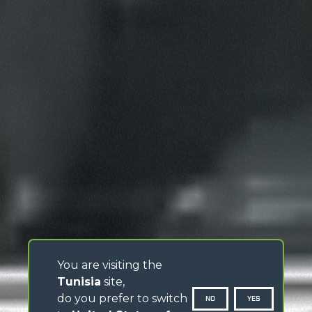
You are visiting the
Tunisia
site,
do you prefer to switch
NO
YES