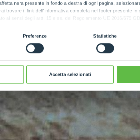
ffetta nera presente in fondo a destra di ogni pagina, selezionar
rai trovare il link dell'informativa completa nel footer presente in
ressato ai sensi degli artt. 15 e ss. del Regolamento UE 2016/67
Preferenze
Statistiche
Accetta selezionati