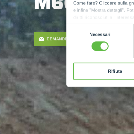
M600TD-e
Come fare? Cliccare sulla gra
e infine "Mostra dettagli". Pot
diritti riconosciuti all'inte
apposita procedura.
Selezione
Necessari
del
DEMANDER UN DEVIS
consenso
Rifiuta