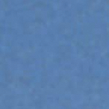
ÉQUIPEMENTS
TOUT AFFICHER
FOURCHES
GODET
FOURCHES ET PINCES
CROCHETS
PLATE-FORMES