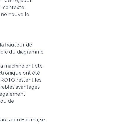
En outre, pour
el contexte
 une nouvelle
 la hauteur de
emble du diagramme
a machine ont été
ectronique ont été
x ROTO restent les
brables avantages
t également
 ou de
au salon Bauma, se