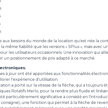
s
s
s
s
s
 aux besoins du monde de la location qu'est née la config
a même fiabilité que les versions « SPlus », mais avec u
 pour les utilisateurs occasionnels. Une innovation qui al
on et un positionnement de prix adapté à ce marché.
lectroniques.
s à jour ont été apportées aux fonctionnalités électron
orer l'expérience d'utilisation.
tion a porté sur la vitesse de la flèche, qui a toujours é
ues Rotatifs Merlo, pour la rendre plus fluide et linéair
 particulièrement significative a consisté en l'introduc
e consigne), une fonction qui permet à la flèche de reve