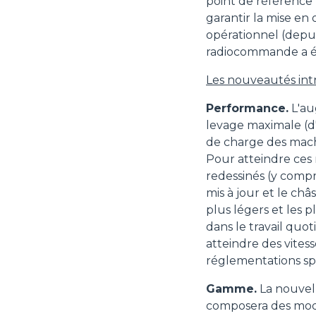
point de référence 
garantir la mise en
opérationnel (depui
radiocommande a été
Les nouveautés int
Performance.
L'au
levage maximale (d
de charge des mach
Pour atteindre ces
redessinés (y compri
mis à jour et le ch
plus légers et les 
dans le travail qu
atteindre des vites
réglementations spé
Gamme.
La nouvel
composera des modè