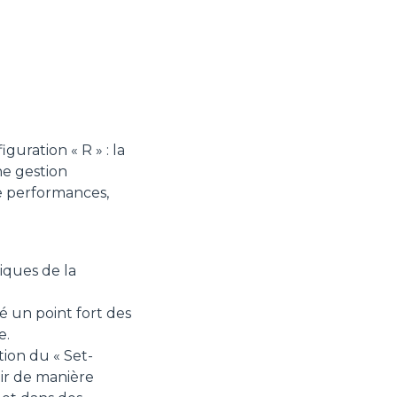
uration « R » : la
ne gestion
lie performances,
iques de la
té un point fort des
e.
tion du « Set-
nir de manière