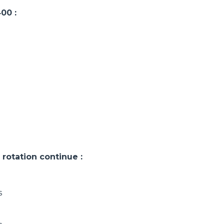
00 :
otation continue :
s