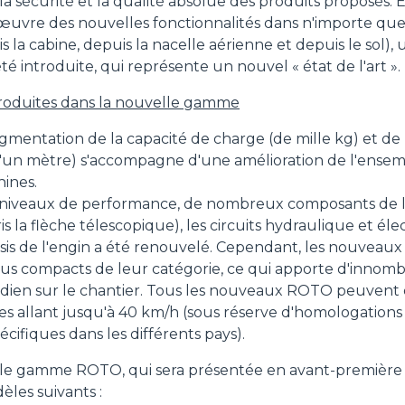
la sécurité et la qualité absolue des produits proposés. 
 œuvre des nouvelles fonctionnalités dans n'importe qu
s la cabine, depuis la nacelle aérienne et depuis le sol),
 introduite, qui représente un nouvel « état de l'art ».
roduites dans la nouvelle gamme
gmentation de la capacité de charge (de mille kg) et de
'un mètre) s'accompagne d'une amélioration de l'ens
ines.
 niveaux de performance, de nombreux composants de l
s la flèche télescopique), les circuits hydraulique et él
âssis de l'engin a été renouvelé. Cependant, les nouveau
plus compacts de leur catégorie, ce qui apporte d'innom
otidien sur le chantier. Tous les nouveaux ROTO peuven
ses allant jusqu'à 40 km/h (sous réserve d'homologations
cifiques dans les différents pays).
le gamme ROTO, qui sera présentée en avant-première 
les suivants :