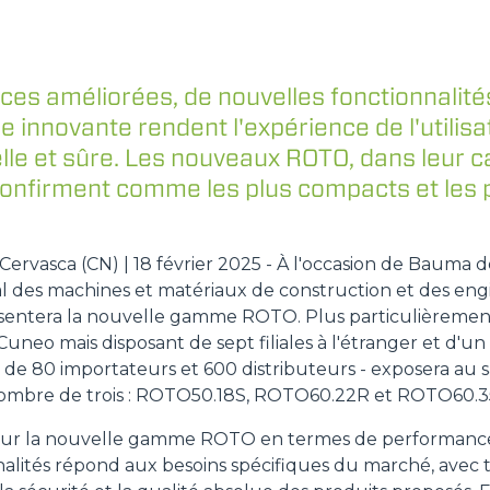
FOURCHES
es améliorées, de nouvelles fonctionnalité
innovante rendent l'expérience de l'utilis
GODET
lle et sûre. Les nouveaux ROTO, dans leur c
confirment comme les plus compacts et les p
FOURCHES ET PINCES
ervasca (CN) | 18 février 2025 - À l'occasion de Bauma d
CROCHETS
 des machines et matériaux de construction et des engi
ésentera la nouvelle gamme ROTO. Plus particulièremen
PLATE-FORMES
 Cuneo mais disposant de sept filiales à l'étranger et d'u
s de 80 importateurs et 600 distributeurs - exposera au 
u nombre de trois : ROTO50.18S, ROTO60.22R et ROTO60.3
SPECIAL
 sur la nouvelle gamme ROTO en termes de performances,
nalités répond aux besoins spécifiques du marché, ave