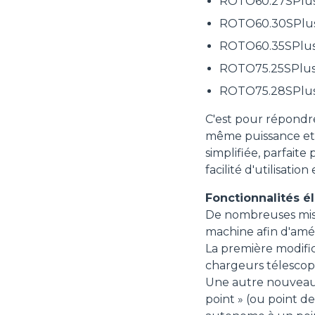
ROTO60.27SPlu
ROTO60.30SPlu
ROTO60.35SPlu
ROTO75.25SPlu
ROTO75.28SPlu
C'est pour répondre
même puissance et l
simplifiée, parfaite
facilité d'utilisati
Fonctionnalités é
De nombreuses mise
machine afin d'améli
La première modifica
chargeurs télescopiq
Une autre nouveauté
point » (ou point d