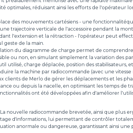
t préalablement mémorisé avec une rapidité maximale 
té optimales, réduisant ainsi les efforts de l'opérateur lo
place des mouvements cartésiens - une fonctionnalitéqu
 trajectoire verticale de l'accessoire pendant la mont
ant l'extension et la rétraction - l'opérateur peut effec
l geste de la main.
ulation du diagramme de charge permet de comprendre à
ble ou non, en simulant simplement la variation des pa
l utilisé, charge déplacée, position des stabilisateurs, etc
conduire la machine par radiocommande (avec une vitesse
 clients de Merlo de gérer les déplacements et les phase
ance ou depuis la nacelle, en optimisant les temps de tra
onctionnalités ont été développées afin d'améliorer l'util
La nouvelle radiocommande brevetée, ainsi que plus er
antage d'informations, lui permettant de contrôler total
ituation anormale ou dangereuse, garantissant ainsi une