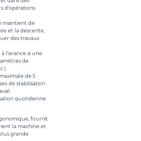
et dans des
rs d'opérations
i maintient de
ée et la descente,
tuer des travaux
 l'avance si une
ramètres de
.).
 maximale de 5
s de stabilisation
vail.
isation quotidienne
gonomique, fournit
ement la machine et
 plus grande