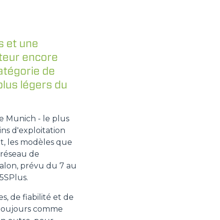
s et une
ateur encore
atégorie de
lus légers du
e Munich - le plus
ns d'exploitation
t, les modèles que
n réseau de
salon, prévu du 7 au
5SPlus.
 de fiabilité et de
c toujours comme