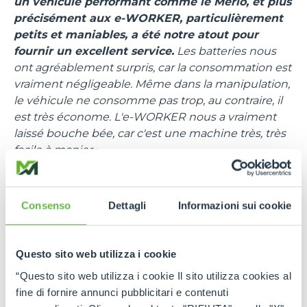
un véhicule performant comme le Merlo, et plus
précisément aux e-WORKER, particulièrement
petits et maniables, a été notre atout pour
fournir un excellent service.
Les batteries nous
ont agréablement surpris, car la consommation est
vraiment négligeable. Même dans la manipulation,
le véhicule ne consomme pas trop, au contraire, il
est très économe. L'e-WORKER nous a vraiment
laissé bouche bée, car c'est une machine très, très
facile à manier
».
« Nous avons choisi la société Merlo comme
partenaire parce qu'elle est leader en termes de
Consenso
Dettagli
Informazioni sui cookie
technologie et parce qu'elle est la seule à proposer
un véhicule électrique de cette taille et de cette
performance
-
rappelle Mattia Bodino,
Questo sito web utilizza i cookie
responsable de la communication chez Merlo
-.
Pour l'activité de secours sur piste, il est essentiel
“Questo sito web utilizza i cookie Il sito utilizza cookies al
de disposer de véhicules compacts, sûrs, agiles et
fine di fornire annunci pubblicitari e contenuti