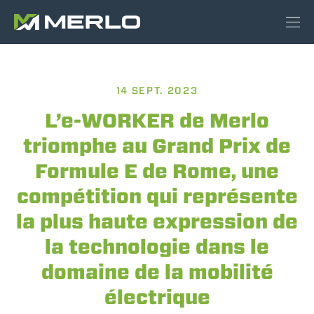
14 SEPT. 2023
L’e-WORKER de Merlo
triomphe au Grand Prix de
Formule E de Rome, une
compétition qui représente
la plus haute expression de
la technologie dans le
domaine de la mobilité
électrique