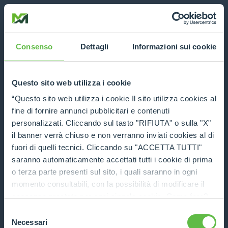
Consenso
Dettagli
Informazioni sui cookie
Questo sito web utilizza i cookie
“Questo sito web utilizza i cookie Il sito utilizza cookies al
fine di fornire annunci pubblicitari e contenuti
personalizzati. Cliccando sul tasto "RIFIUTA" o sulla "X"
il banner verrà chiuso e non verranno inviati cookies al di
fuori di quelli tecnici. Cliccando su "ACCETTA TUTTI"
saranno automaticamente accettati tutti i cookie di prima
o terza parte presenti sul sito, i quali saranno in ogni
momento consultabili, con la possibilità di modificare il
consenso prestato per ogni singolo cookie. Come fare?
Cliccare sulla graffetta nera presente in fondo a destra di
Selezione
Application error: a client-side exception has occurred (see the
ogni pagina, selezionare "Modifichi il suo consenso" e
Necessari
del