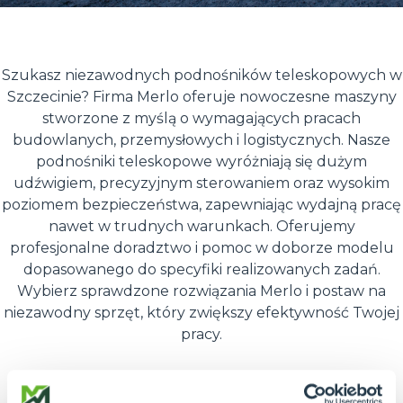
Szukasz niezawodnych podnośników teleskopowych w
Szczecinie? Firma Merlo oferuje nowoczesne maszyny
stworzone z myślą o wymagających pracach
budowlanych, przemysłowych i logistycznych. Nasze
podnośniki teleskopowe wyróżniają się dużym
udźwigiem, precyzyjnym sterowaniem oraz wysokim
poziomem bezpieczeństwa, zapewniając wydajną pracę
nawet w trudnych warunkach. Oferujemy
profesjonalne doradztwo i pomoc w doborze modelu
dopasowanego do specyfiki realizowanych zadań.
Wybierz sprawdzone rozwiązania Merlo i postaw na
niezawodny sprzęt, który zwiększy efektywność Twojej
pracy.