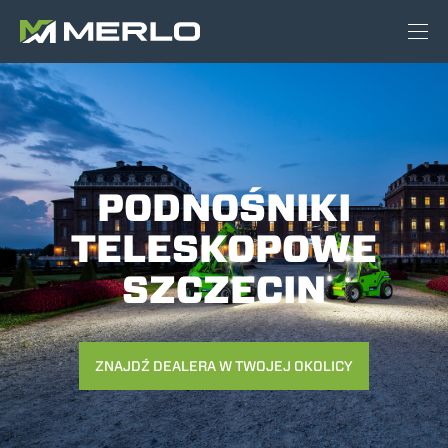
PODNOŚNIKI
TELESKOPOWE
SZCZECIN
ZNAJDŹ DEALERA W TWOJEJ OKOLICY