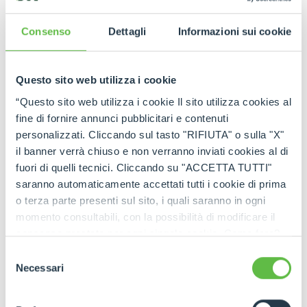
ZNAJDŹ DEALERA W TWOJEJ OKOLICY
Consenso
Dettagli
Informazioni sui cookie
Questo sito web utilizza i cookie
“Questo sito web utilizza i cookie Il sito utilizza cookies al
fine di fornire annunci pubblicitari e contenuti
personalizzati. Cliccando sul tasto "RIFIUTA" o sulla "X"
il banner verrà chiuso e non verranno inviati cookies al di
fuori di quelli tecnici. Cliccando su "ACCETTA TUTTI"
saranno automaticamente accettati tutti i cookie di prima
o terza parte presenti sul sito, i quali saranno in ogni
momento consultabili, con la possibilità di modificare il
consenso prestato per ogni singolo cookie. Come fare?
Cliccare sulla graffetta nera presente in fondo a destra di
Selezione
ogni pagina, selezionare "Modifichi il suo consenso" e
Necessari
del
infine "Mostra dettagli". Potrai trovare il link
consenso
dell'informativa completa nel footer presente in ogni