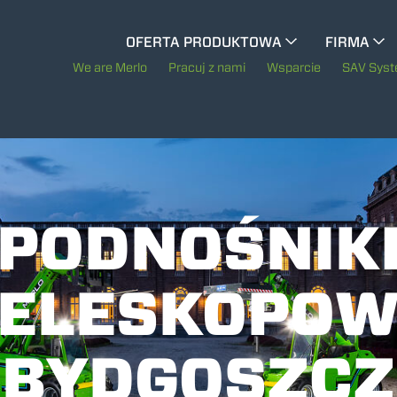
CINGO WIELOFUNKCYJNY
OFERTA PRODUKTOWA
FIRMA
Historia Merl
We are Merlo
Pracuj z nami
Wsparcie
SAV Sys
CINGO WÓZKI NARZĘDZIOWE
Merlo na świec
CINGO ELEKTRYCZNY
Zrównoważony r
Technologie
PODNOŚNIK
MASZYNY SPECJALNE
POKAŻ WSZYSTKIE
TELESKOPOW
BETONIARKI - BETON Z TZW. "GRUCHY"
BYDGOSZCZ
TREEMME CIĄGNIKI LEŚNE SERIA MM