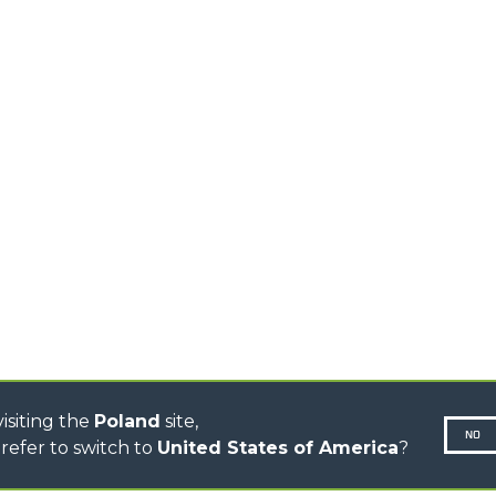
STABILIZOWANE
PODNOŚNIKI
TELESKOPOWE
ŁADOWARKI
TELESKOPOWE OBROTOWE
CIĄGNIK TELESKOPOWY
CINGO TRANSPORTER
CINGO WÓZKI
NARZĘDZIOWE
CINGO WIELOFUNKCYJNY
CINGO ELEKTRYCZNY
BETONIARKI - BETON Z
TZW. "GRUCHY"
TREEMME CIĄGNIKI LEŚNE
SERIA MM
WOZIDŁO
isiting the
Poland
site,
NO
refer to switch to
United States of America
?
Pol
N-260677,