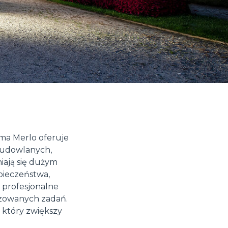
ma Merlo oferuje
budowlanych,
iają się dużym
ieczeństwa,
 profesjonalne
izowanych zadań.
 który zwiększy