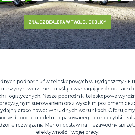
WOZIDŁO
ZNAJDŹ DEALERA W TWOJEJ OKOLICY
OSPRZĘTY
POKAŻ WSZYSTKIE
WIDŁY ICHWYTAKI
dnych podnośników teleskopowych w Bydgoszczy? Fir
ŁYŻKI
maszyny stworzone z myślą o wymagających pracach 
 i logistycznych. Nasze podnośniki teleskopowe wyróżn
 precyzyjnym sterowaniem oraz wysokim poziomem bezp
WIDŁY I CHWYTAKI
ydajną pracę nawet w trudnych warunkach. Oferujemy
oc w doborze modelu dopasowanego do specyfiki real
zone rozwiązania Merlo i postaw na niezawodny sprzęt,
ZAWIESIA HAKOWE
efektywność Twojej pracy.