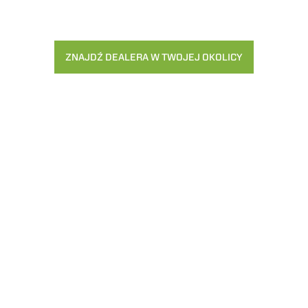
PLATFORMY
ZNAJDŹ DEALERA W TWOJEJ OKOLICY
OSPRZĘTY NIETYPOWE
ELEKTRYCZNY PODNOŚNIK
WIDŁY ICHWY
PRODUKTY
OSPRZĘT
TELESKOPOWY
ŁYŻKI
KOMPAKTOWE
PODNOŚNIKI
WIDŁY I CHW
TELESKOPOWE
AL
ZAWIESIA H
PODNOŚNIKI
TIONS
TELESKOPOWE O
PLATFORMY
ŚREDNIEJ WYDAJNOŚCI
OSPRZĘTY N
PODNOŚNIKI
R
TELESKOPOWE O
WYSOKIEJ WYDAJNOŚCI