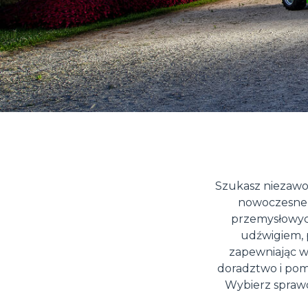
Szukasz niezawo
nowoczesne 
przemysłowych
udźwigiem,
zapewniając w
doradztwo i pom
Wybierz sprawd