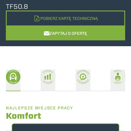
TF50.8
POBIERZ KARTĘ TECHNICZNĄ
ZAPYTAJ O OFERTĘ
NAJLEPSZE MIEJSCE PRACY
Komfort