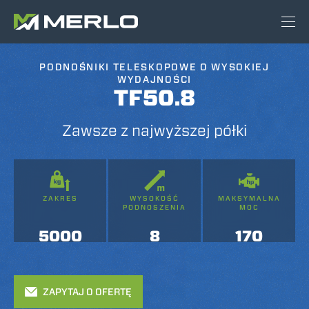
PODNOŚNIKI TELESKOPOWE O WYSOKIEJ
WYDAJNOŚCI
TF50.8
Zawsze z najwyższej półki
ZAKRES
WYSOKOŚĆ
MAKSYMALNA
PODNOSZENIA
MOC
5000
8
170
ZAPYTAJ O OFERTĘ