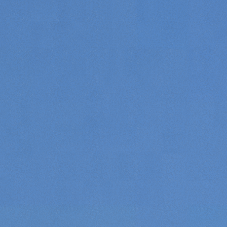
Consenso
Dettagli
Informazioni sui cookie
Questo sito web utilizza i cookie
“Questo sito web utilizza i cookie Il sito utilizza cookies al
fine di fornire annunci pubblicitari e contenuti
personalizzati. Cliccando sul tasto "RIFIUTA" o sulla "X"
il banner verrà chiuso e non verranno inviati cookies al di
fuori di quelli tecnici. Cliccando su "ACCETTA TUTTI"
saranno automaticamente accettati tutti i cookie di prima
o terza parte presenti sul sito, i quali saranno in ogni