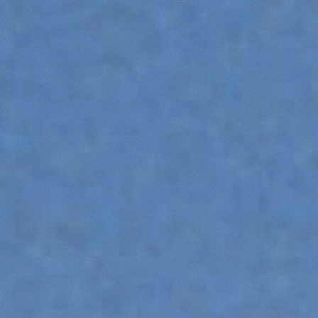
WOZIDŁO
OSPRZĘTY
POKAŻ WSZYSTKIE
WIDŁY ICHWYTAKI
ŁYŻKI
WIDŁY I CHWYTAKI
ZAWIESIA HAKOWE
PLATFORMY