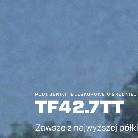
PODNOŚNIKI TELESKOPOWE O ŚREDNIEJ
TF42.7TT
Zawsze z najwyższej półk