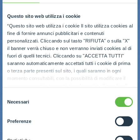
Questo sito web utilizza i cookie
“Questo sito web utilizza i cookie Il sito utilizza cookies al
fine di fornire annunci pubblicitari e contenuti
personalizzati. Cliccando sul tasto "RIFIUTA" o sulla "X"
il banner verrà chiuso e non verranno inviati cookies al di
fuori di quelli tecnici. Cliccando su "ACCETTA TUTTI"
saranno automaticamente accettati tutti i cookie di prima
o terza parte presenti sul sito, i quali saranno in ogni
momento consultabili, con la possibilità di modificare il
consenso prestato per ogni singolo cookie. Come fare?
Cliccare sulla graffetta nera presente in fondo a destra di
Selezione
ogni pagina, selezionare "Modifichi il suo consenso" e
Necessari
del
infine "Mostra dettagli". Potrai trovare il link
consenso
dell'informativa completa nel footer presente in ogni
Preferenze
pagina. Per esercitare i diritti riconosciuti all'interessato ai
sensi degli artt. 15 e ss. del Regolamento UE 2016/679
GDPR abbiamo predisposto una
apposita procedura.