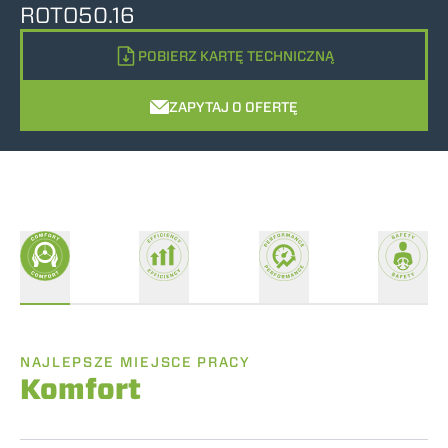
ROTO50.16
POBIERZ KARTĘ TECHNICZNĄ
ZAPYTAJ O OFERTĘ
NAJLEPSZE MIEJSCE PRACY
Komfort