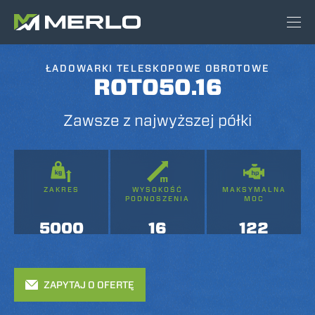
ŁADOWARKI TELESKOPOWE OBROTOWE
ROTO50.16
Zawsze z najwyższej półki
ZAKRES
WYSOKOŚĆ
MAKSYMALNA
PODNOSZENIA
MOC
5000
16
122
ZAPYTAJ O OFERTĘ