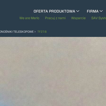
CINGO WIELOFUNKCYJNY
OFERTA PRODUKTOWA
FIRMA
Historia Merl
We are Merlo
Pracuj z nami
Wsparcie
SAV Sys
CINGO WÓZKI NARZĘDZIOWE
Merlo na świec
NOŚNIKI TELESKOPOWE
TF27.6
Zrównoważony r
CINGO ELEKTRYCZNY
Technologie
MASZYNY SPECJALNE
POKAŻ WSZYSTKIE
BETONIARKI - BETON Z TZW. "GRUCHY"
TREEMME CIĄGNIKI LEŚNE SERIA MM