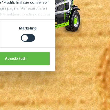
e "Modifichi il suo consenso"
 ogni pagina. Per esercitare i
9 GDPR abbiamo predisposto una
Marketing
Accetta tutti