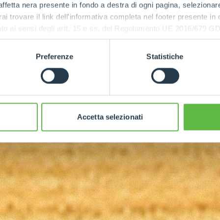
ffetta nera presente in fondo a destra di ogni pagina, selezionar
rai trovare il link dell'informativa completa nel footer presente in
ressato ai sensi degli artt. 15 e ss. del Regolamento UE 2016/67
MAKSYMALNA
MOC
Preferenze
Statistiche
75
Accetta selezionati