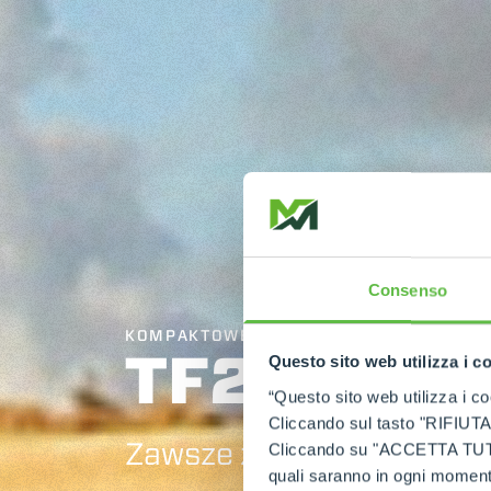
Consenso
KOMPAKTOWE PODNOŚNIKI TELESKOPO
TF27.6
Questo sito web utilizza i c
“Questo sito web utilizza i coo
Cliccando sul tasto "RIFIUTA" 
Zawsze z najwyższej półk
Cliccando su "ACCETTA TUTTI" 
quali saranno in ogni momento