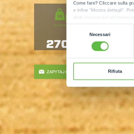
Come fare? Cliccare sulla gra
e infine "Mostra dettagli". Pot
diritti riconosciuti all'inte
apposita procedura.
ZAKRES
WYSOKOŚĆ
Selezione
PODNOSZENIA
Necessari
del
2700
6
consenso
Rifiuta
ZAPYTAJ O OFERTĘ