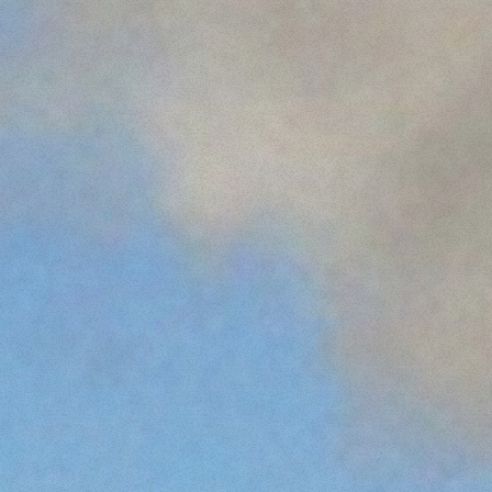
WOZIDŁO
OSPRZĘTY
POKAŻ WSZYSTKIE
WIDŁY ICHWYTAKI
ŁYŻKI
WIDŁY I CHWYTAKI