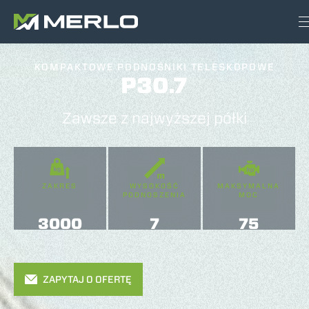
KOMPAKTOWE PODNOŚNIKI TELESKOPOWE
P30.7
Zawsze z najwyższej półki
ZAKRES
WYSOKOŚĆ
MAKSYMALNA
PODNOSZENIA
MOC
3000
7
75
ZAPYTAJ O OFERTĘ