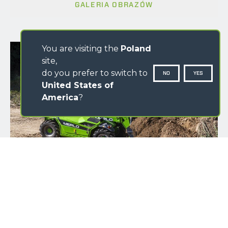
GALERIA OBRAZÓW
You are visiting the
Poland
site,
do you prefer to switch to
NO
YES
United States of
America
?
IMIĘ
NAZWISKO