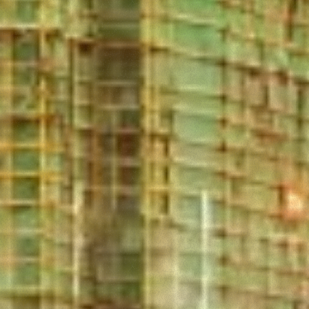
Consenso
Dettagli
Informazioni sui cooki
Questo sito web utilizza i cookie
“Questo sito web utilizza i cookie Il sito utilizza cookies al
fine di fornire annunci pubblicitari e contenuti personalizzati.
Cliccando sul tasto "RIFIUTA" o sulla "X" il banner verrà
chiuso e non verranno inviati cookies al di fuori di quelli
tecnici. Cliccando su "ACCETTA TUTTI" saranno
automaticamente accettati tutti i cookie di prima o terza part