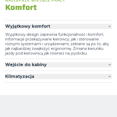
NAJLEPSZE MIEJSCE PRACY
Komfort
Wyjątkowy komfort
Wyjątkowy design zapewnia funkcjonalność i komfort;
informacje przekazywane kierowcy, jak i sterowanie
różnymi systemami i urządzeniami, zebrane są po to, aby
jak najbardziej zwiększyć ergonomię. Zmiana kierunku
jazdy pod kierownicą jak również na joysticku.
Wejście do kabiny
Klimatyzacja