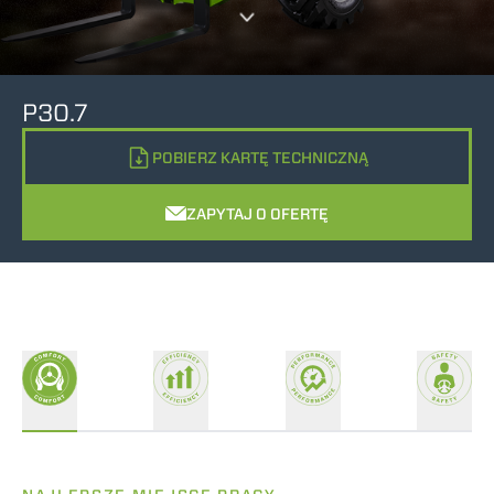
P30.7
POBIERZ KARTĘ TECHNICZNĄ
ZAPYTAJ O OFERTĘ