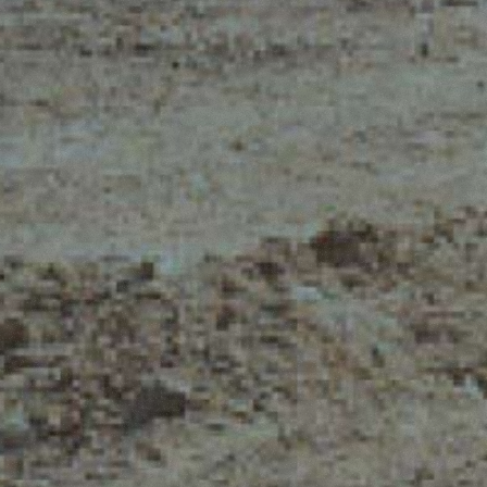
AL
ZAWIESIA H
PODNOŚNIKI
TIONS
TELESKOPOWE O
PLATFORMY
ŚREDNIEJ WYDAJNOŚCI
OSPRZĘTY N
PODNOŚNIKI
R
TELESKOPOWE O
WYSOKIEJ WYDAJNOŚCI
STABILIZOWANE
PODNOŚNIKI
TELESKOPOWE
ŁADOWARKI
TELESKOPOWE OBROTOWE
CIĄGNIK TELESKOPOWY
CINGO TRANSPORTER
CINGO WÓZKI
NARZĘDZIOWE
CINGO WIELOFUNKCYJNY
CINGO ELEKTRYCZNY
BETONIARKI - BETON Z
TZW. "GRUCHY"
TREEMME CIĄGNIKI LEŚNE
SERIA MM
WOZIDŁO