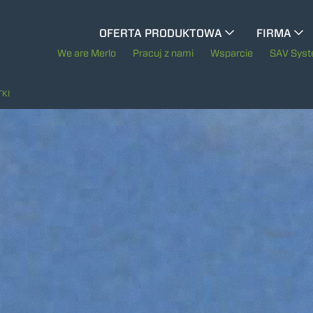
CINGO WIELOFUNKCYJNY
OFERTA PRODUKTOWA
FIRMA
Historia Merl
We are Merlo
Pracuj z nami
Wsparcie
SAV Sys
CINGO WÓZKI NARZĘDZIOWE
Merlo na świec
TKI
CINGO ELEKTRYCZNY
Zrównoważony r
Technologie
MASZYNY SPECJALNE
POKAŻ WSZYSTKIE
BETONIARKI - BETON Z TZW. "GRUCHY"
TREEMME CIĄGNIKI LEŚNE SERIA MM