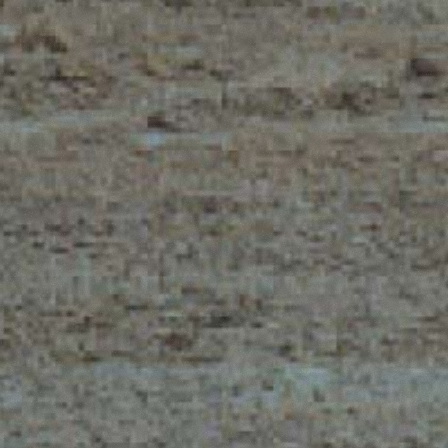
ELEKTRYCZNY PODNOŚNIK
WIDŁY ICHWY
PRODUKTY
OSPRZĘT
TELESKOPOWY
ŁYŻKI
KOMPAKTOWE
PODNOŚNIKI
WIDŁY I CHW
TELESKOPOWE