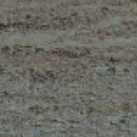
MERLO NA ŚWIECIE
KONTAKTY
Warszawska 109 - 05-092
MERLO GROUP
Łomianki
TECHNOLOGIE
TEL
+48 22 751 20 22
DEVELOPER