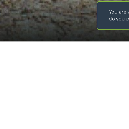
You are v
do you p
©
2026
MERLO S.p.A. Industria Metalmeccanica
P. IVA/Codice Fiscale 03078670043 - Iscrizione CCIAA di Cuneo n. REA C
Capitale Sociale 15.000.005,00 € int. vers
Hak do karetki
Loading form...
GALERIA OBRAZÓW