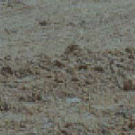
AKOWE
IETYPOWE