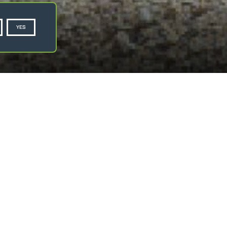
YES
ityka prywatności
Cookie Policy
KARTĘ TECHNICZNĄ
ZAPYTAJ O OFERTĘ
do podnoszenia i przenoszenia wysuniętych
h
wań w przemyśle i budownictwie
aopatrzony w sworzeń zabezpieczający,
 360°