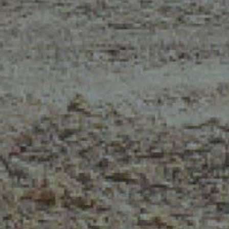
EXTRACT OF GENER
info@pl.merlo.com
PURCHASING CONDI
IT - TEAM VIEWER
SAV - TEAM VIEWE
WYWIADY
KONTAKT
WE ARE MERLO