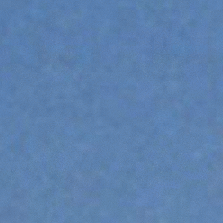
WOZIDŁO
OSPRZĘTY
POKAŻ WSZYSTKIE
WIDŁY ICHWYTAKI
ŁYŻKI
WIDŁY I CHWYTAKI
ZAWIESIA HAKOWE