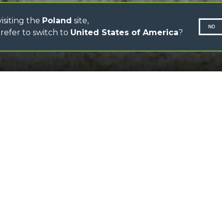
isiting the
Poland
site,
NO
refer to switch to
United States of America
?
PRZEWIŃ W DÓŁ
Pol
N-260677,
POBIERZ 
Osprzęt zaprojektowany 
ładunków podwieszonyc
SPECYFIKACJE
Doskonały do zastoso
Hak z homologacją, z
obrotowy w promieniu