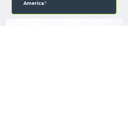
America
?
IMIĘ
NAZWISKO
KRAJ
KOD POCZTOWY
E-MAIL
*