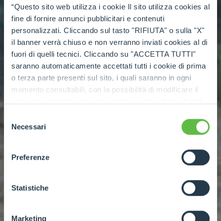
“Questo sito web utilizza i cookie Il sito utilizza cookies al
fine di fornire annunci pubblicitari e contenuti
personalizzati. Cliccando sul tasto "RIFIUTA" o sulla "X"
il banner verrà chiuso e non verranno inviati cookies al di
fuori di quelli tecnici. Cliccando su "ACCETTA TUTTI"
saranno automaticamente accettati tutti i cookie di prima
o terza parte presenti sul sito, i quali saranno in ogni
momento consultabili, con la possibilità di modificare il
consenso prestato per ogni singolo cookie. Come fare?
Cliccare sulla graffetta nera presente in fondo a destra di
Selezione
ogni pagina, selezionare "Modifichi il suo consenso" e
Necessari
del
infine "Mostra dettagli". Potrai trovare il link
consenso
dell'informativa completa nel footer presente in ogni
Preferenze
pagina. Per esercitare i diritti riconosciuti all'interessato ai
sensi degli artt. 15 e ss. del Regolamento UE 2016/679
GDPR abbiamo predisposto una
apposita procedura.
Statistiche
Marketing