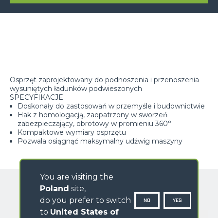
Osprzęt zaprojektowany do podnoszenia i przenoszenia
wysuniętych ładunków podwieszonych
SPECYFIKACJE
Doskonały do zastosowań w przemyśle i budownictwie
Hak z homologacją, zaopatrzony w sworzeń
zabezpieczający, obrotowy w promieniu 360°
Kompaktowe wymiary osprzętu
Pozwala osiągnąć maksymalny udźwig maszyny
You are visiting the
Poland
site,
do you prefer to switch
NO
YES
to
United States of
GALERIA OBRAZÓW