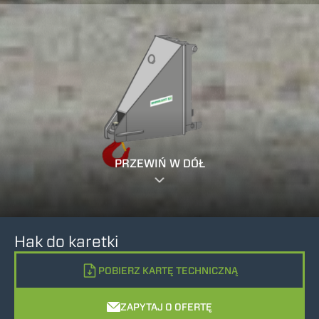
PRZEWIŃ W DÓŁ
Hak do karetki
POBIERZ KARTĘ TECHNICZNĄ
ZAPYTAJ O OFERTĘ